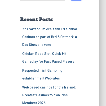
e
a
r
c
Recent Posts
h
f
?? Traktandum dreizehn Erreichbar
o
r
Casinos as part of Brd & Ostmark �
:
Das Sinnvolle vom
Chicken Road Slot: Quick‑Hit
Gameplay for Fast‑Paced Players
Respected Irish Gambling
establishment Web sites
Web based casinos for the Ireland:
Greatest Casinos to own Irish
Members 2026