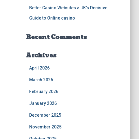
Better Casino Websites > UK’s Decisive
Guide to Online casino
Recent Comments
Archives
April 2026
March 2026
February 2026
January 2026
December 2025
November 2025
October 2025