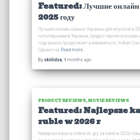
Лучшие онлайн 
2025 году
Лучшие онлайн казино Украины для игроков в 20
популярными в Украине, предоставляя игрокам 
году рынок продолжает развиваться, Vulkan Ca
Однако на
Read more…
By
skiilidza
,
4 months
ago
PRODUCT REVIEWS, MOVIE REVIEWS
Najlepsze ka
ruble w 2026 r
Najlepsze kasyna online do gry za ruble w 2026 rok