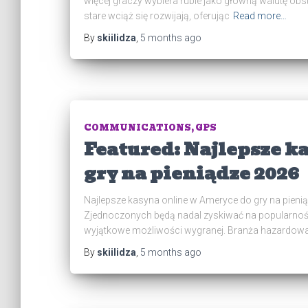
więcej graczy wybiera ruble jako główną walutę obs
stare wciąż się rozwijają, oferując
Read more…
By
skiilidza
,
5 months
ago
COMMUNICATIONS, GPS
Najlepsze k
gry na pieniądze 2026
Najlepsze kasyna online w Ameryce do gry na pien
Zjednoczonych będą nadal zyskiwać na popularnoś
wyjątkowe możliwości wygranej. Branża hazardowa s
By
skiilidza
,
5 months
ago