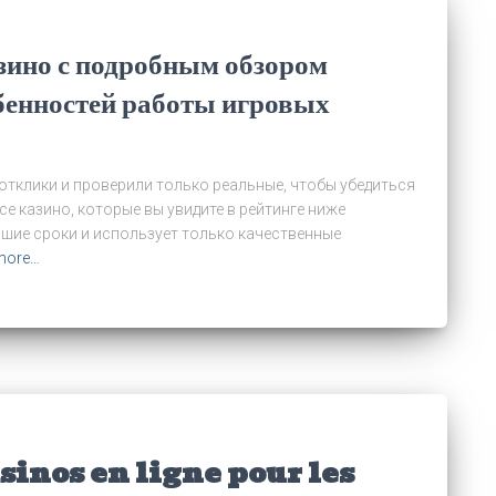
ино с подробным обзором
бенностей работы игровых
тклики и проверили только реальные, чтобы убедиться
се казино, которые вы увидите в рейтинге ниже
шие сроки и использует только качественные
more…
sinos en ligne pour les