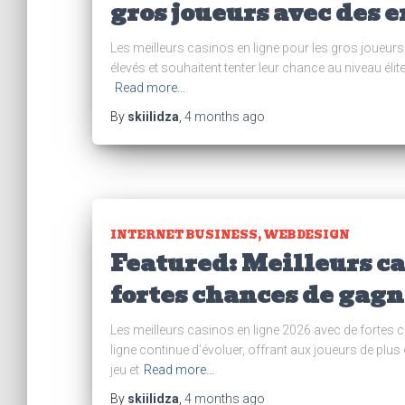
gros joueurs avec des e
Les meilleurs casinos en ligne pour les gros joueurs
élevés et souhaitent tenter leur chance au niveau élit
Read more…
By
skiilidza
,
4 months
ago
INTERNET BUSINESS, WEB DESIGN
Meilleurs ca
fortes chances de gagn
Les meilleurs casinos en ligne 2026 avec de fortes 
ligne continue d’évoluer, offrant aux joueurs de plus 
jeu et
Read more…
By
skiilidza
,
4 months
ago