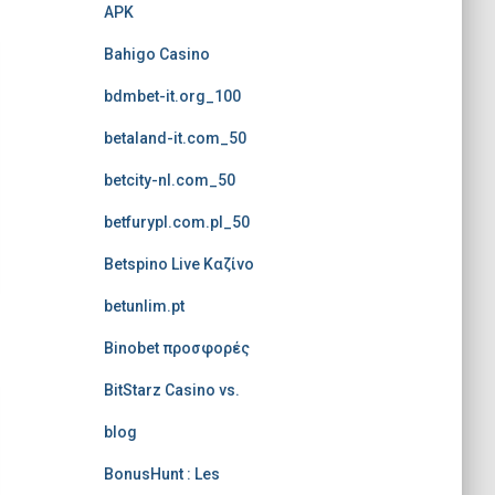
APK
Bahigo Casino
bdmbet-it.org_100
betaland-it.com_50
betcity-nl.com_50
betfurypl.com.pl_50
Betspino Live Καζίνο
betunlim.pt
Binobet προσφορές
BitStarz Casino vs.
blog
BonusHunt : Les