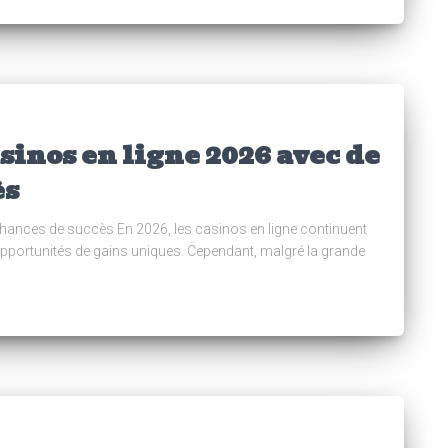
sinos en ligne 2026 avec de
ès
chances de succès En 2026, les casinos en ligne continuent
 opportunités de gains uniques. Cependant, malgré la grande