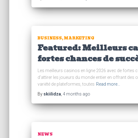
BUSINESS, MARKETING
Meilleurs ca
fortes chances de succ
Les meilleurs casinos en ligne 2026 avec de fortes 
d’attirer les joueurs du monde entier en offrant des
variété de plateformes, toutes
Read more…
By
skiilidza
,
4 months
ago
NEWS