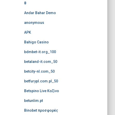
8
Andar Bahar Demo
anonymous
APK
Bahigo Casino
bdmbet-it.org_100
betaland-it.com_50
betcity-nl.com_50
betfurypl.com.pl_50
Betspino Live Καζίνο
betunlim.pt
Binobet προσφορές