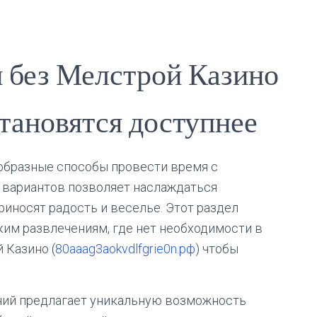
и без Мелстрой Казино
становятся доступнее
образные способы провести время с
х вариантов позволяет наслаждаться
иносят радость и веселье. Этот раздел
им развлечениям, где нет необходимости в
 Казино (
80aaag3aokvdlfgrie0n.рф
) чтобы
ений предлагает уникальную возможность