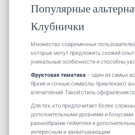
Популярные альтерна
Клубнички
Множество современных пользователей 
которые могут предложить схожий опыт 
уникальные особенности и способны увл
Фруктовая тематика
– один из самых в
Яркие и сочные символы привлекают вн
впечатлений. Такой стиль оформления п
Для тех, кто предпочитает более сложны
дополнительными уровнями и бонусами. 
разнообразие геймплея и дополнительн
интересным и захватывающим.