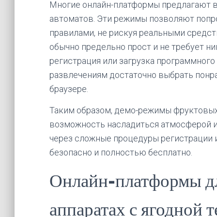
Многие онлайн-платформы предлагают 
автоматов. Эти режимы позволяют попро
правилами, не рискуя реальными средст
обычно предельно прост и не требует ни
регистрация или загрузка программного
развлечениям достаточно выбрать понра
браузере.
Таким образом, демо-режимы фруктовых
возможность насладиться атмосферой иг
через сложные процедуры регистрации и
безопасно и полностью бесплатно.
Онлайн-платформы дл
аппаратах с ягодной 