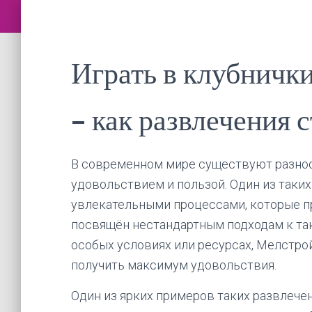
Играть в клубничк
– как развлечения 
В современном мире существуют разно
удовольствием и пользой. Один из таки
увлекательными процессами, которые пр
посвящён нестандартным подходам к так
особых условиях или ресурсах, Мелстрой
получить максимум удовольствия.
Один из ярких примеров таких развлеч