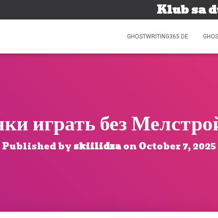
Klub sa 
GHOSTWRITING365.DE
GHOS
ки играть без Мелстро
Published by
skiilidza
on
October 7, 2025