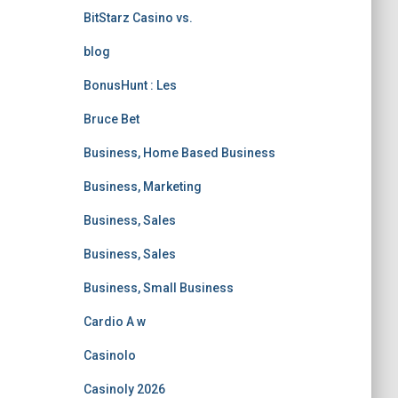
BitStarz Casino vs.
blog
BonusHunt : Les
Bruce Bet
Business, Home Based Business
Business, Marketing
Business, Sales
Business, Sales
Business, Small Business
Cardio A w
Casinolo
Casinoly 2026