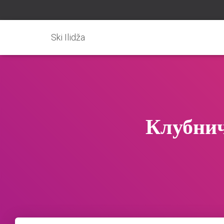
Ski Ilidža
Клубнич