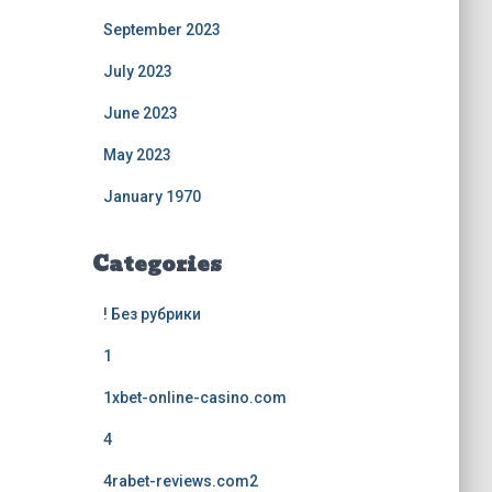
September 2023
July 2023
June 2023
May 2023
January 1970
Categories
! Без рубрики
1
1xbet-online-casino.com
4
4rabet-reviews.com2