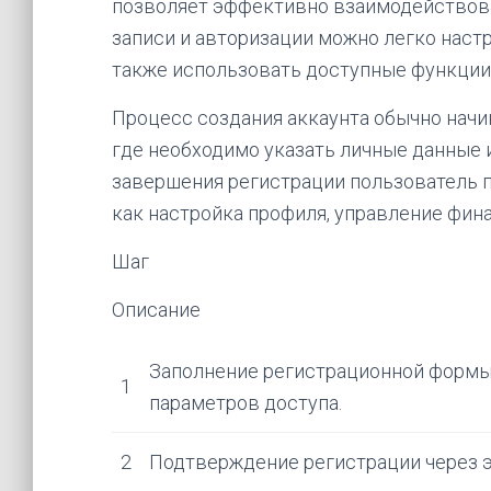
позволяет эффективно взаимодействова
записи и авторизации можно легко наст
также использовать доступные функции
Процесс создания аккаунта обычно начи
где необходимо указать личные данные 
завершения регистрации пользователь п
как настройка профиля, управление фина
Шаг
Описание
Заполнение регистрационной формы 
1
параметров доступа.
2
Подтверждение регистрации через э