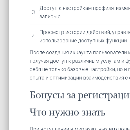
Доступ к настройкам профиля, изме
3
записью.
Просмотр истории действий, управ
4
использование доступных функций.
После создания аккаунта пользователи 
получая доступ к различным услугам и 
себя не только базовые настройки, но 
опыта и оптимизации взаимодействия с 
Бонусы за регистрац
Что нужно знать
При вступлении в мир азартных игр пол