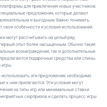
платформы для привлечения новых участников.
 специальные предложения, которые делают
увлекательным и выгодным. Важно понимать,
т свои особенности и условия использования.
чки могут рассчитывать на целый ряд
 первый опыт более насыщенным. Обычно такие
альные вознаграждения, так и дополнительные
 предлагаются подарочные средства или спины,
 игры.
 использовать эти предложения, необходимо
ые к ним прилагаются. Эти условия могут
ичения на типы игр или минимальные ставки.
 неприятных сюрпризов и сделать процесс игры