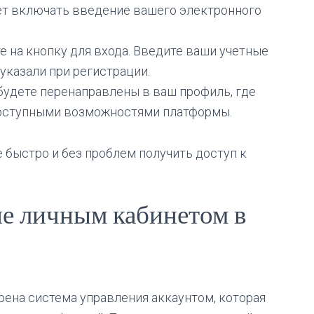
ет включать введение вашего электронного
те на кнопку для входа. Введите ваши учетные
 указали при регистрации.
будете перенаправлены в ваш профиль, где
оступными возможностями платформы.
 быстро и без проблем получить доступ к
ие личным кабинетом в
ена система управления аккаунтом, которая