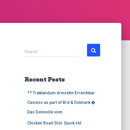
S
Search …
e
a
r
c
Recent Posts
h
f
?? Traktandum dreizehn Erreichbar
o
r
Casinos as part of Brd & Ostmark �
:
Das Sinnvolle vom
Chicken Road Slot: Quick‑Hit