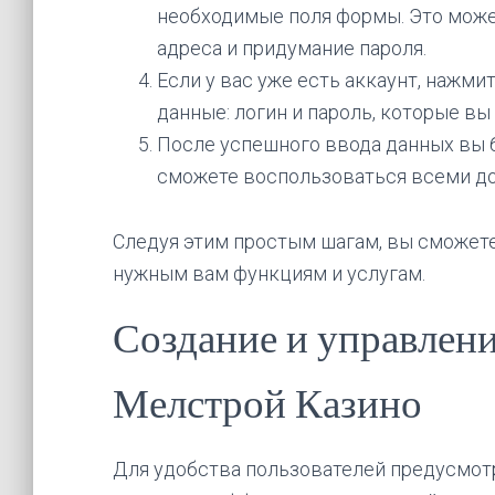
необходимые поля формы. Это мож
адреса и придумание пароля.
Если у вас уже есть аккаунт, нажми
данные: логин и пароль, которые вы
После успешного ввода данных вы 
сможете воспользоваться всеми д
Следуя этим простым шагам, вы сможете
нужным вам функциям и услугам.
Создание и управлен
Мелстрой Казино
Для удобства пользователей предусмотр