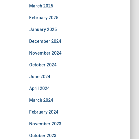
March 2025
February 2025
January 2025
December 2024
November 2024
October 2024
June 2024
April 2024
March 2024
February 2024
November 2023
October 2023