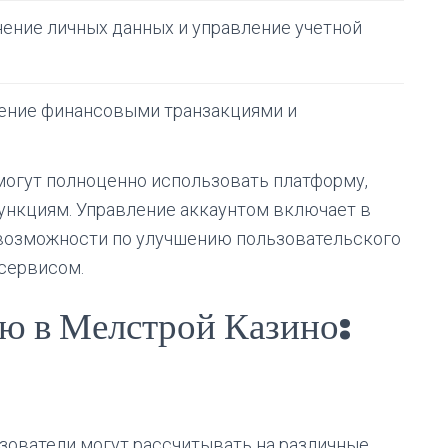
нение личных данных и управление учетной
ление финансовыми транзакциями и
могут полноценно использовать платформу,
функциям. Управление аккаунтом включает в
и возможности по улучшению пользовательского
сервисом.
ию в Мелстрой Казино:
ьзователи могут рассчитывать на различные