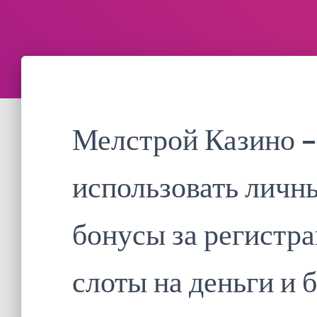
Мелстрой Казино – 
использовать личн
бонусы за регистра
слоты на деньги и 