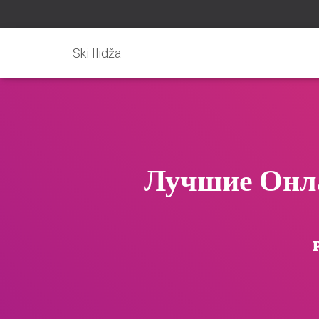
Ski Ilidža
Лучшие Онл