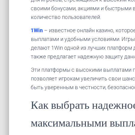
своими бонусами, акциями и быстрыми 
количество пользователей.
1Win
– известное онлайн казино, котор
выплатами и удобными условиями. Игры 
делают 1Win одной из лучших платформ д
также предлагает надежную защиту дан
Эти платформы с высокими выплатами п
позволяет игрокам увеличить свои шансы
быть уверенным в честности, безопасно
Как выбрать надежное
максимальными выпл