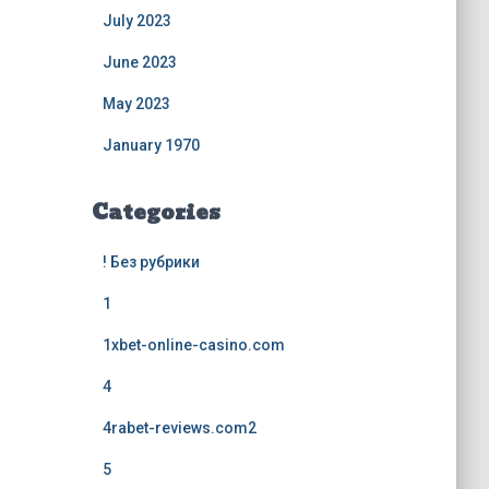
July 2023
June 2023
May 2023
January 1970
Categories
! Без рубрики
1
1xbet-online-casino.com
4
4rabet-reviews.com2
5