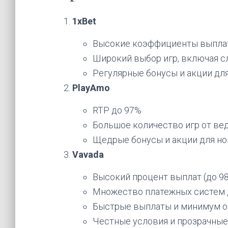
1xBet
Высокие коэффициенты выплат
Широкий выбор игр, включая сло
Регулярные бонусы и акции дл
PlayAmo
RTP до 97%
Большое количество игр от ве
Щедрые бонусы и акции для н
Vavada
Высокий процент выплат (до 9
Множество платежных систем 
Быстрые выплаты и минимум о
Честные условия и прозрачны