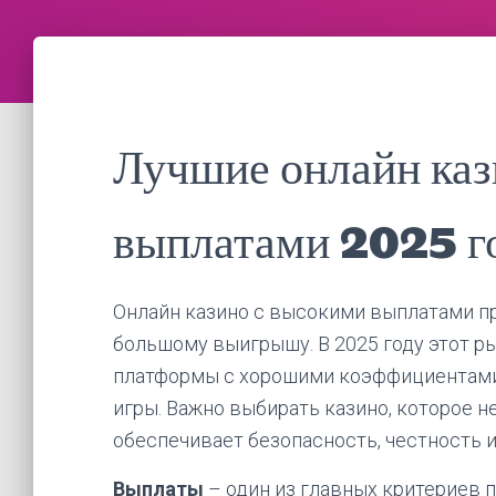
Лучшие онлайн каз
выплатами 2025 г
Онлайн казино с высокими выплатами п
большому выигрышу. В 2025 году этот р
платформы с хорошими коэффициентам
игры. Важно выбирать казино, которое н
обеспечивает безопасность, честность и
Выплаты
– один из главных критериев 