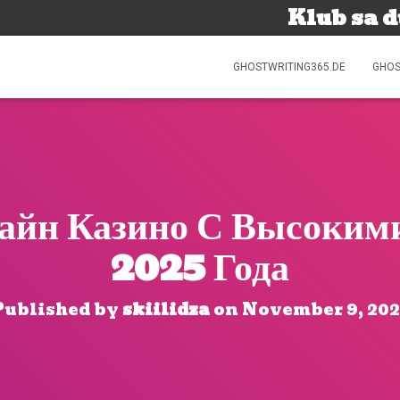
Klub sa 
GHOSTWRITING365.DE
GHOS
айн Казино С Высоким
2025 Года
Published by
skiilidza
on
November 9, 202