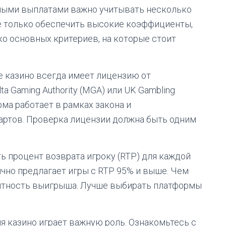
ными выплатами важно учитывать несколько
е только обеспечить высокие коэффициенты,
ко основных критериев, на которые стоит
 казино всегда имеет лицензию от
ta Gaming Authority (MGA) или UK Gambling
рма работает в рамках закона и
артов. Проверка лицензии должна быть одним
ь процент возврата игроку (RTP) для каждой
чно предлагает игры с RTP 95% и выше. Чем
оятность выигрыша. Лучше выбирать платформы
я казино играет важную роль. Ознакомьтесь с