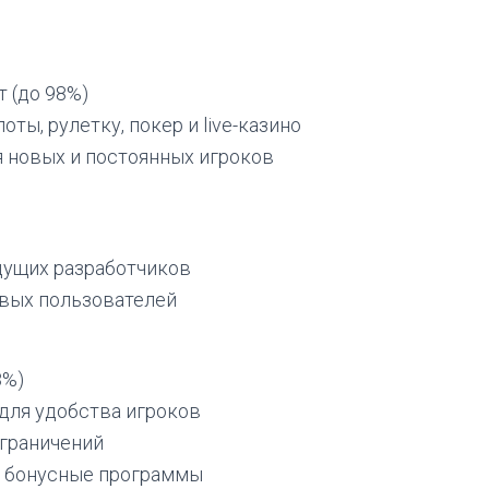
 (до 98%)
ты, рулетку, покер и live-казино
я новых и постоянных игроков
дущих разработчиков
овых пользователей
8%)
для удобства игроков
граничений
е бонусные программы