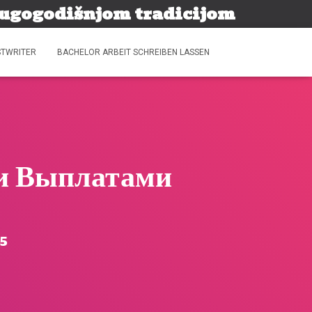
dugogodišnjom tradicijom
TWRITER
BACHELOR ARBEIT SCHREIBEN LASSEN
и Выплатами
5