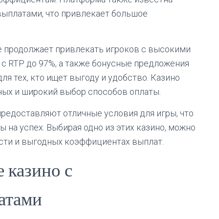
выплатами, что привлекает большое
ое продолжает привлекать игроков с высокими
с RTP до 97%, а также бонусные предложения
ля тех, кто ищет выгоду и удобство. Казино
ных и широкий выбор способов оплаты.
редоставляют отличные условия для игры, что
 на успех. Выбирая одно из этих казино, можно
сти и выгодных коэффициентах выплат.
 казино с
атами