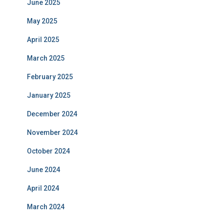
June 2025
May 2025
April 2025
March 2025
February 2025
January 2025
December 2024
November 2024
October 2024
June 2024
April 2024
March 2024