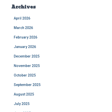
Archives
April 2026
March 2026
February 2026
January 2026
December 2025
November 2025
October 2025
September 2025
August 2025
July 2025