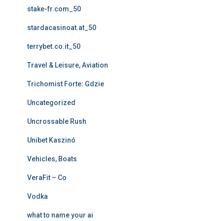
stake-fr.com_50
stardacasinoat.at_50
terrybet.co.it_50
Travel & Leisure, Aviation
Trichomist Forte: Gdzie
Uncategorized
Uncrossable Rush
Unibet Kaszinó
Vehicles, Boats
VeraFit – Co
Vodka
what to name your ai