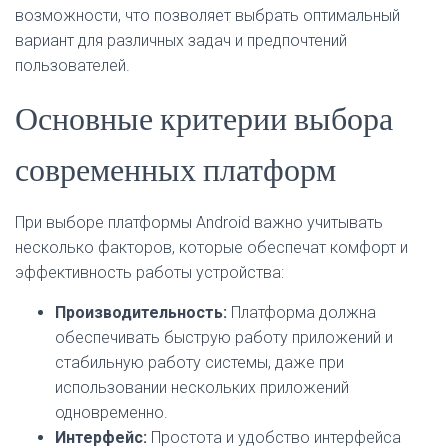
возможности, что позволяет выбрать оптимальный
вариант для различных задач и предпочтений
пользователей.
Основные критерии выбора
современных платформ
При выборе платформы Android важно учитывать
несколько факторов, которые обеспечат комфорт и
эффективность работы устройства:
Производительность:
Платформа должна
обеспечивать быструю работу приложений и
стабильную работу системы, даже при
использовании нескольких приложений
одновременно.
Интерфейс:
Простота и удобство интерфейса