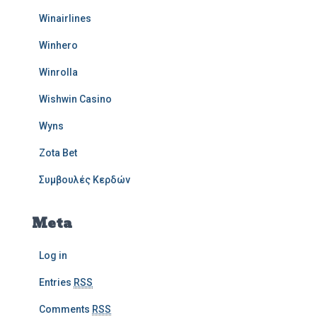
Winairlines
Winhero
Winrolla
Wishwin Casino
Wyns
Zota Bet
Συμβουλές Κερδών
Meta
Log in
Entries
RSS
Comments
RSS