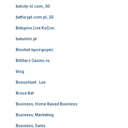
betcity-nl.com_50
betfurypl.com.pl_50
Betspino Live Καζίνο
betunlim.pt
Binobet προσφορές
BitStarz Casino vs.
blog
BonusHunt : Les
Bruce Bet
Business, Home Based Business
Business, Marketing
Business, Sales