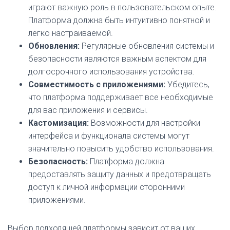
играют важную роль в пользовательском опыте.
Платформа должна быть интуитивно понятной и
легко настраиваемой.
Обновления:
Регулярные обновления системы и
безопасности являются важным аспектом для
долгосрочного использования устройства.
Совместимость с приложениями:
Убедитесь,
что платформа поддерживает все необходимые
для вас приложения и сервисы.
Кастомизация:
Возможности для настройки
интерфейса и функционала системы могут
значительно повысить удобство использования.
Безопасность:
Платформа должна
предоставлять защиту данных и предотвращать
доступ к личной информации сторонними
приложениями.
Выбор подходящей платформы зависит от ваших