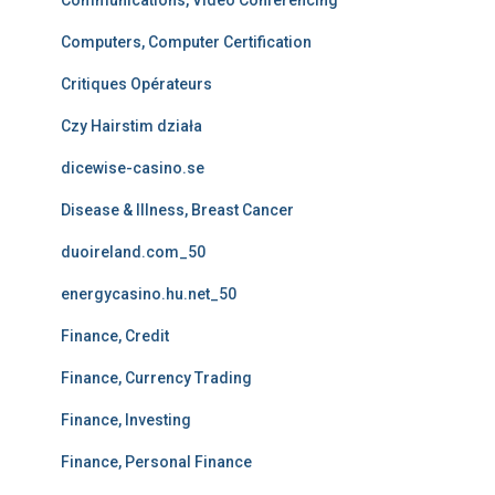
Communications, Video Conferencing
Computers, Computer Certification
Critiques Opérateurs
Czy Hairstim działa
dicewise-casino.se
Disease & Illness, Breast Cancer
duoireland.com_50
energycasino.hu.net_50
Finance, Credit
Finance, Currency Trading
Finance, Investing
Finance, Personal Finance