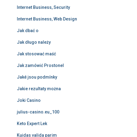
Internet Business, Security
Internet Business, Web Design
Jak dbać o
Jak długo należy
Jak stosować maść
Jak zamówić Prostonel
Jaké jsou podmínky
Jakie rezultaty można
Joki Casino
julius-casino.eu_100
Keto Expert Lek
Kuidas valida parim