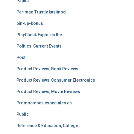
Pablic
Parimad Trustly kasiinod
pin-up-bonus
PlayCheck Explores the
Politics, Current Events
Post
Product Reviews, Book Reviews
Product Reviews, Consumer Electronics
Product Reviews, Movie Reviews
Promociones especiales en
Public
Reference & Education, College