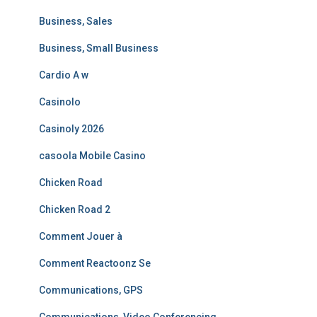
Business, Sales
Business, Small Business
Cardio A w
Casinolo
Casinoly 2026
casoola Mobile Casino
Chicken Road
Chicken Road 2
Comment Jouer à
Comment Reactoonz Se
Communications, GPS