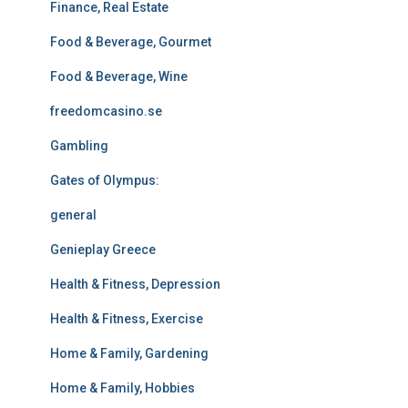
Finance, Real Estate
Food & Beverage, Gourmet
Food & Beverage, Wine
freedomcasino.se
Gambling
Gates of Olympus:
general
Genieplay Greece
Health & Fitness, Depression
Health & Fitness, Exercise
Home & Family, Gardening
Home & Family, Hobbies