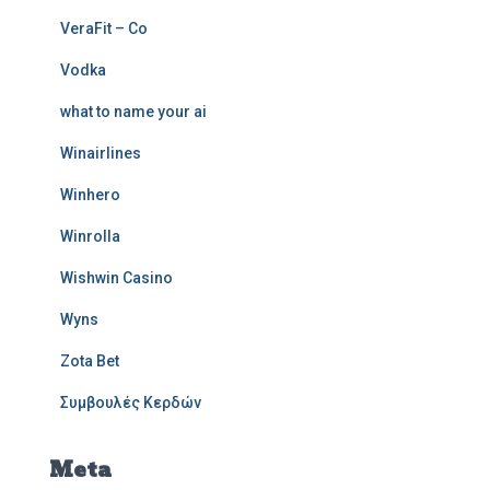
VeraFit – Co
Vodka
what to name your ai
Winairlines
Winhero
Winrolla
Wishwin Casino
Wyns
Zota Bet
Συμβουλές Κερδών
Meta