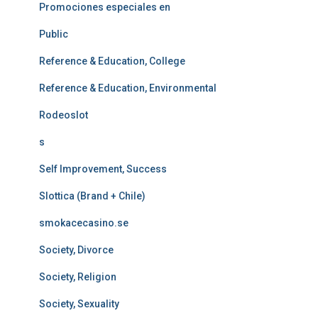
Promociones especiales en
Public
Reference & Education, College
Reference & Education, Environmental
Rodeoslot
s
Self Improvement, Success
Slottica (Brand + Chile)
smokacecasino.se
Society, Divorce
Society, Religion
Society, Sexuality