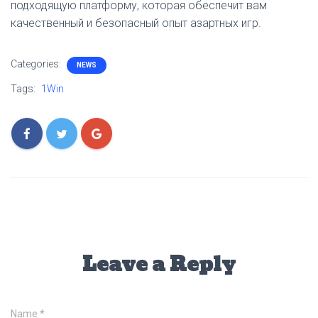
подходящую платформу, которая обеспечит вам
качественный и безопасный опыт азартных игр.
Categories:
NEWS
Tags:
1Win
Leave a Reply
Name
*