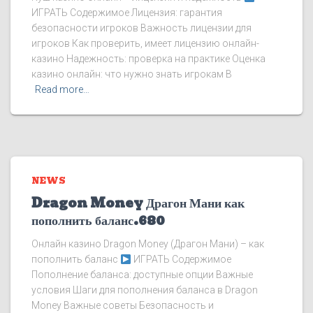
ИГРАТЬ Содержимое Лицензия: гарантия
безопасности игроков Важность лицензии для
игроков Как проверить, имеет лицензию онлайн-
казино Надежность: проверка на практике Оценка
казино онлайн: что нужно знать игрокам В
Read more…
NEWS
Dragon Money Драгон Мани как
пополнить баланс.680
Онлайн казино Dragon Money (Драгон Мани) – как
пополнить баланс
ИГРАТЬ Содержимое
Пополнение баланса: доступные опции Важные
условия Шаги для пополнения баланса в Dragon
Money Важные советы Безопасность и