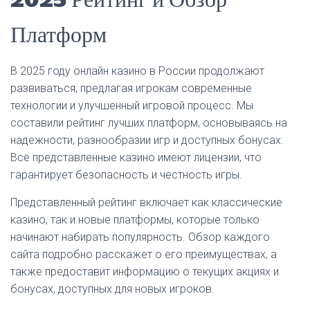
Платформ
В 2025 году онлайн казино в России продолжают
развиваться, предлагая игрокам современные
технологии и улучшенный игровой процесс. Мы
составили рейтинг лучших платформ, основываясь на
надежности, разнообразии игр и доступных бонусах.
Все представленные казино имеют лицензии, что
гарантирует безопасность и честность игры.
Представленный рейтинг включает как классические
казино, так и новые платформы, которые только
начинают набирать популярность. Обзор каждого
сайта подробно расскажет о его преимуществах, а
также предоставит информацию о текущих акциях и
бонусах, доступных для новых игроков.