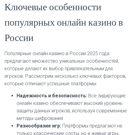
Ключевые особенности
популярных онлайн казино в
России
Популярные онлайн казино в России 2025 года
предлагают множество уникальных особенностей,
которые делают их выбор привлекательным для
игроков. Рассмотрим несколько ключевых факторов,
которые отличают успешные платформы:
Надежность и безопасность:
Все лидирующие
онлайн казино обеспечивают высокий уровень
защиты данных игроков, используя современные
методы шифрования.
Разнообразие игр:
Платформы предлагают не
только классические слоты, но и живые игры,