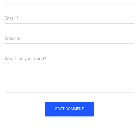
Email
*
Website
What's on your mind?