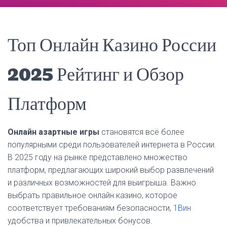
Топ Онлайн Казино России
2025 Рейтинг и Обзор
Платформ
Онлайн азартные игры
становятся всё более
популярными среди пользователей интернета в России.
В 2025 году на рынке представлено множество
платформ, предлагающих широкий выбор развлечений
и различных возможностей для выигрыша. Важно
выбрать правильное онлайн казино, которое
соответствует требованиям безопасности,
1Вин
удобства и привлекательных бонусов.