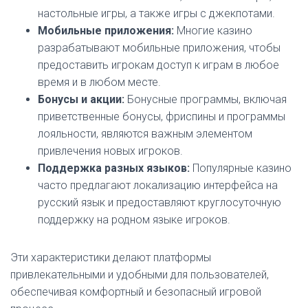
настольные игры, а также игры с джекпотами.
Мобильные приложения:
Многие казино
разрабатывают мобильные приложения, чтобы
предоставить игрокам доступ к играм в любое
время и в любом месте.
Бонусы и акции:
Бонусные программы, включая
приветственные бонусы, фриспины и программы
лояльности, являются важным элементом
привлечения новых игроков.
Поддержка разных языков:
Популярные казино
часто предлагают локализацию интерфейса на
русский язык и предоставляют круглосуточную
поддержку на родном языке игроков.
Эти характеристики делают платформы
привлекательными и удобными для пользователей,
обеспечивая комфортный и безопасный игровой