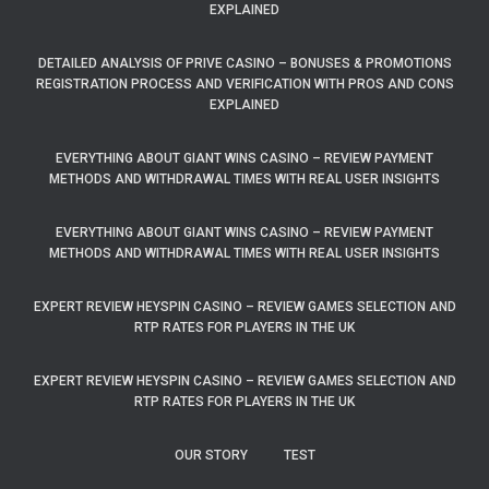
EXPLAINED
DETAILED ANALYSIS OF PRIVE CASINO – BONUSES & PROMOTIONS
REGISTRATION PROCESS AND VERIFICATION WITH PROS AND CONS
EXPLAINED
EVERYTHING ABOUT GIANT WINS CASINO – REVIEW PAYMENT
METHODS AND WITHDRAWAL TIMES WITH REAL USER INSIGHTS
EVERYTHING ABOUT GIANT WINS CASINO – REVIEW PAYMENT
METHODS AND WITHDRAWAL TIMES WITH REAL USER INSIGHTS
EXPERT REVIEW HEYSPIN CASINO – REVIEW GAMES SELECTION AND
RTP RATES FOR PLAYERS IN THE UK
EXPERT REVIEW HEYSPIN CASINO – REVIEW GAMES SELECTION AND
RTP RATES FOR PLAYERS IN THE UK
OUR STORY
TEST