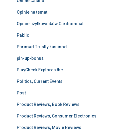
Online Casino
Opinie na temat
Opinie użytkowników Cardiominal
Pablic
Parimad Trustly kasiinod
pin-up-bonus
PlayCheck Explores the
Politics, Current Events
Post
Product Reviews, Book Reviews
Product Reviews, Consumer Electronics
Product Reviews, Movie Reviews