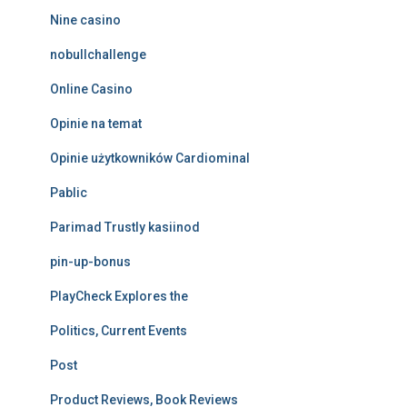
Nine casino
nobullchallenge
Online Casino
Opinie na temat
Opinie użytkowników Cardiominal
Pablic
Parimad Trustly kasiinod
pin-up-bonus
PlayCheck Explores the
Politics, Current Events
Post
Product Reviews, Book Reviews