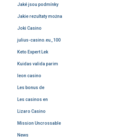
Jaké jsou podmínky
Jakie rezultaty można
Joki Casino
julius-casino.eu_100
Keto Expert Lek
Kuidas valida parim
leon casino
Les bonus de
Les casinos en
Lizaro Casino
Mission Uncrossable
News