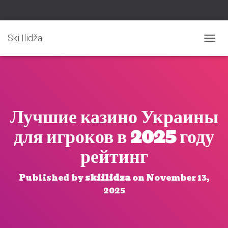
Ski Ilidža
T
O
G
G
L
E
N
Лучшие казино Украины
A
V
для игроков в 2025 году
I
G
рейтинг
A
T
I
Published by
skiilidza
on
November 13,
O
2025
N