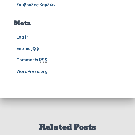
Συμβουλές Κερδών
Meta
Log in
Entries
RSS
Comments
RSS
WordPress.org
Related Posts