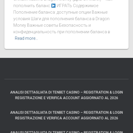
пополнить баланс
ИГРАТЬ Содержимое
Пополнение баланса: доступные опции Важные
условия Шаги для пополнения баланса в Dragon
Money Важные советы Безопасность и
конфиденциальность при пополнении баланса в
Read more…
ANALISI DETTAGLIATA DI TENBET CASINO – REGISTRATION & LOGIN
REGISTRAZIONE E VERIFICA ACCOUNT AGGIORNATO AL 2026
ANALISI DETTAGLIATA DI TENBET CASINO – REGISTRATION & LOGIN
REGISTRAZIONE E VERIFICA ACCOUNT AGGIORNATO AL 2026
ANALISI DETTAGLIATA DI TENBET CASINO – REGISTRATION & LOGIN