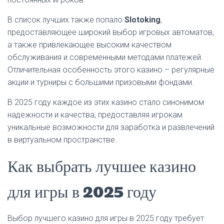
В список лучших также попало
Slotoking
,
предоставляющее широкий выбор игровых автоматов,
а также привлекающее высоким качеством
обслуживания и современными методами платежей.
Отличительная особенность этого казино – регулярные
акции и турниры с большими призовыми фондами.
В 2025 году каждое из этих казино стало синонимом
надежности и качества, предоставляя игрокам
уникальные возможности для заработка и развлечений
в виртуальном пространстве.
Как выбрать лучшее казино
для игры в 2025 году
Выбор лучшего казино для игры в 2025 году требует