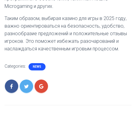
Microgaming и других.
Таким образом, выбирая казино для игры в 2025 году,
важно ориентироваться на безопасность, удобство,
разнообразие предложений и положительные отзывы
игроков. Это поможет избежать разочарований и
наслаждаться качественным игровым процессом.
Categories:
NEWS