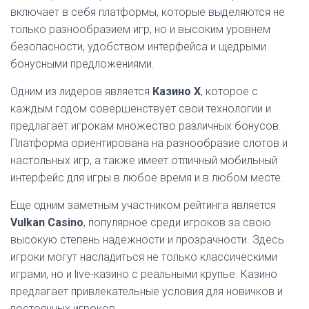
включает в себя платформы, которые выделяются не
только разнообразием игр, но и высоким уровнем
безопасности, удобством интерфейса и щедрыми
бонусными предложениями.
Одним из лидеров является
Казино X
, которое с
каждым годом совершенствует свои технологии и
предлагает игрокам множество различных бонусов.
Платформа ориентирована на разнообразие слотов и
настольных игр, а также имеет отличный мобильный
интерфейс для игры в любое время и в любом месте.
Еще одним заметным участником рейтинга является
Vulkan Casino
, популярное среди игроков за свою
высокую степень надежности и прозрачности. Здесь
игроки могут насладиться не только классическими
играми, но и live-казино с реальными крупье. Казино
предлагает привлекательные условия для новичков и
постоянных игроков.