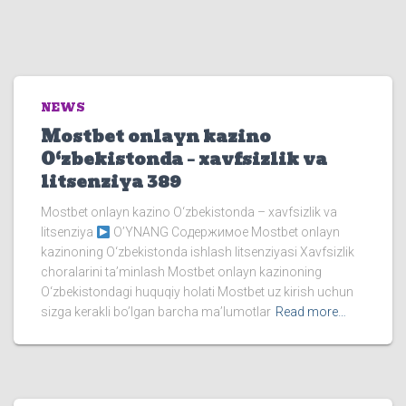
NEWS
Mostbet onlayn kazino
O‘zbekistonda – xavfsizlik va
litsenziya 389
Mostbet onlayn kazino O‘zbekistonda – xavfsizlik va
litsenziya
O’YNANG Содержимое Mostbet onlayn
kazinoning O‘zbekistonda ishlash litsenziyasi Xavfsizlik
choralarini ta’minlash Mostbet onlayn kazinoning
O‘zbekistondagi huquqiy holati Mostbet uz kirish uchun
sizga kerakli bo’lgan barcha ma’lumotlar
Read more…