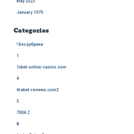
May 2023
January 1970
Categories
! Без рубрики
1
1xbet-online-casino.com
4
4rabet-reviews.com2
5
700A Z
8