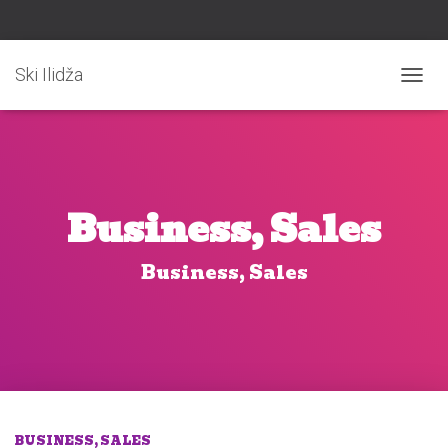
Ski Ilidža
TOGG
NAVIG
Business, Sales
Business, Sales
BUSINESS, SALES