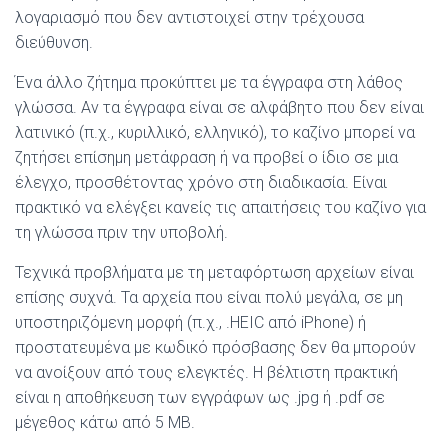
λογαριασμό που δεν αντιστοιχεί στην τρέχουσα
διεύθυνση.
Ένα άλλο ζήτημα προκύπτει με τα έγγραφα στη λάθος
γλώσσα. Αν τα έγγραφα είναι σε αλφάβητο που δεν είναι
λατινικό (π.χ., κυριλλικό, ελληνικό), το καζίνο μπορεί να
ζητήσει επίσημη μετάφραση ή να προβεί ο ίδιο σε μια
έλεγχο, προσθέτοντας χρόνο στη διαδικασία. Είναι
πρακτικό να ελέγξει κανείς τις απαιτήσεις του καζίνο για
τη γλώσσα πριν την υποβολή.
Τεχνικά προβλήματα με τη μεταφόρτωση αρχείων είναι
επίσης συχνά. Τα αρχεία που είναι πολύ μεγάλα, σε μη
υποστηριζόμενη μορφή (π.χ., .HEIC από iPhone) ή
προστατευμένα με κωδικό πρόσβασης δεν θα μπορούν
να ανοίξουν από τους ελεγκτές. Η βέλτιστη πρακτική
είναι η αποθήκευση των εγγράφων ως .jpg ή .pdf σε
μέγεθος κάτω από 5 MB.