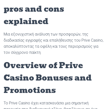
pros and cons
explained
Μια εξονυχιστική ανάλυση των προσφορών, της
διαδικασίας εγγραφής και επαλήθευσης του Prive Casino,
αποκαλύπτοντας τα οφέλη και τους περιορισμούς για
τον σύγχρονο παίκτη.
Overview of Prive
Casino Bonuses and
Promotions
Το Prive Casino έχει κατασκευάσει μια σημαντική