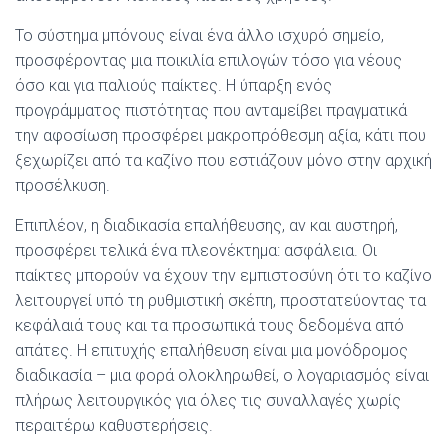
Το σύστημα μπόνους είναι ένα άλλο ισχυρό σημείο,
προσφέροντας μια ποικιλία επιλογών τόσο για νέους
όσο και για παλιούς παίκτες. Η ύπαρξη ενός
προγράμματος πιστότητας που ανταμείβει πραγματικά
την αφοσίωση προσφέρει μακροπρόθεσμη αξία, κάτι που
ξεχωρίζει από τα καζίνο που εστιάζουν μόνο στην αρχική
προσέλκυση.
Επιπλέον, η διαδικασία επαλήθευσης, αν και αυστηρή,
προσφέρει τελικά ένα πλεονέκτημα: ασφάλεια. Οι
παίκτες μπορούν να έχουν την εμπιστοσύνη ότι το καζίνο
λειτουργεί υπό τη ρυθμιστική σκέπη, προστατεύοντας τα
κεφάλαιά τους και τα προσωπικά τους δεδομένα από
απάτες. Η επιτυχής επαλήθευση είναι μια μονόδρομος
διαδικασία – μια φορά ολοκληρωθεί, ο λογαριασμός είναι
πλήρως λειτουργικός για όλες τις συναλλαγές χωρίς
περαιτέρω καθυστερήσεις.