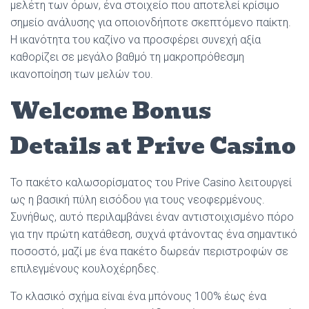
μελέτη των όρων, ένα στοιχείο που αποτελεί κρίσιμο
σημείο ανάλυσης για οποιονδήποτε σκεπτόμενο παίκτη.
Η ικανότητα του καζίνο να προσφέρει συνεχή αξία
καθορίζει σε μεγάλο βαθμό τη μακροπρόθεσμη
ικανοποίηση των μελών του.
Welcome Bonus
Details at Prive Casino
Το πακέτο καλωσορίσματος του Prive Casino λειτουργεί
ως η βασική πύλη εισόδου για τους νεοφερμένους.
Συνήθως, αυτό περιλαμβάνει έναν αντιστοιχισμένο πόρο
για την πρώτη κατάθεση, συχνά φτάνοντας ένα σημαντικό
ποσοστό, μαζί με ένα πακέτο δωρεάν περιστροφών σε
επιλεγμένους κουλοχέρηδες.
Το κλασικό σχήμα είναι ένα μπόνους 100% έως ένα