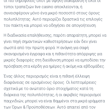
οι πιο δημοφιλείς σλοτ με υψηλή διακύμανση ή όλοι οι
τύποι τραπεζιών live casino αποκλείονται, ή
συνεισφέρουν μόνο ένα μικρό ποσοστό στους όρους
πολυπλότητας. Αυτό περιορίζει δραστικά τις επιλογές
του παίκτη και μπορεί να οδηγήσει σε απογοήτευση.
Η διαδικασία επαλήθευσης, παρότι απαραίτητη, μπορεί να
γίνει πηγή σημαντικών καθυστερήσεων εάν δεν γίνει
σωστά από την πρώτη φορά. Η ανάγκη για σαφή
σκαναρισμένα έγγραφα και η πιθανότητα απόρριψης για
μικρές διαφορές στη διεύθυνση μπορεί να εμποδίσει την
πρόσβαση στα κέρδη για ημέρες ή ακόμη και εβδομάδες.
Ένας άλλος περιορισμός είναι η πιθανή έλλειψη
διαφάνειας σε ορισμένους όρους. Οι λεπτομέρειες
σχετικά με το ανώτατο όριο στοιχήματος κατά τη
διάρκεια της πολυπλότητας, ή οι ακριβείς περιορισμοί
παιχνιδιών, μπορεί να είναι θαμμένοι στα μικρά γράμματα
των Όρων & Προϋποθέσεων. Αυτό απαιτεί από τον