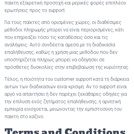
παίκτη εξαιρετική προσοχή και μερικές φορές επιπλέον
ερωτήσεις προς το support.
Για τους παίκτες από ορισμένες χώρες, οι διαθέσιμες
μέθοδοι πληρωμής μπορεί να είναι περιορισμένες, κάτι
που επηρεάζει τόσο τις καταθέσεις όσο και τις
αναλήψεις. Αυτό συνδέεται άμεσα με τη διαδικασία
επαλήθευσης, καθώς η χρήση μιας μεθόδου που δεν
υποστηρίζεται πλήρως μπορεί να οδηγήσει σε
πρόσθετες δυσκολίες στην επιβεβαίωση της κυριότητας.
Τέλος, η ποιότητα του customer support κατά τη διάρκεια
αυτών των διαδικασιών είναι κρίσιμη. Αν το support είναι
αργό να απαντήσει ή δεν παρέχει ξεκάθαρες οδηγίες για
την επίλυση ενός ζητήματος επαλήθευσης, η αρνητική
εμπειρία ενισχύεται, μειώνοντας την εμπιστοσύνη του
παίκτη στο καζίνο.
Terms and Conditions