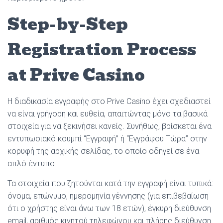
Step-by-Step
Registration Process
at Prive Casino
Η διαδικασία εγγραφής στο Prive Casino έχει σχεδιαστεί
να είναι γρήγορη και ευθεία, απαιτώντας μόνο τα βασικά
στοιχεία για να ξεκινήσει κανείς. Συνήθως, βρίσκεται ένα
εντυπωσιακό κουμπί “Εγγραφή” ή “Εγγράψου Τώρα” στην
κορυφή της αρχικής σελίδας, το οποίο οδηγεί σε ένα
απλό έντυπο.
Τα στοιχεία που ζητούνται κατά την εγγραφή είναι τυπικά:
όνομα, επώνυμο, ημερομηνία γέννησης (για επιβεβαίωση
ότι ο χρήστης είναι άνω των 18 ετών), έγκυρη διεύθυνση
email, αριθμός κινητού τηλεφώνου και πλήρης διεύθυνση