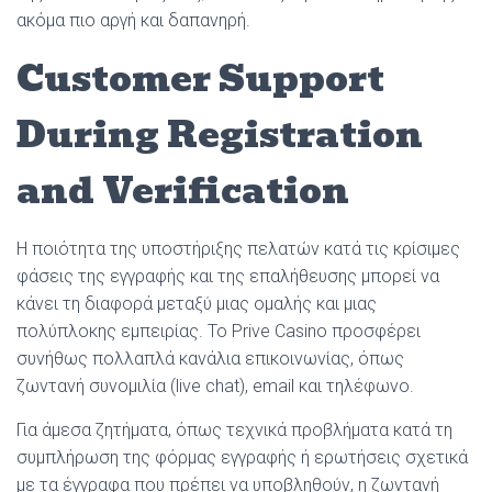
ακόμα πιο αργή και δαπανηρή.
Customer Support
During Registration
and Verification
Η ποιότητα της υποστήριξης πελατών κατά τις κρίσιμες
φάσεις της εγγραφής και της επαλήθευσης μπορεί να
κάνει τη διαφορά μεταξύ μιας ομαλής και μιας
πολύπλοκης εμπειρίας. Το Prive Casino προσφέρει
συνήθως πολλαπλά κανάλια επικοινωνίας, όπως
ζωντανή συνομιλία (live chat), email και τηλέφωνο.
Για άμεσα ζητήματα, όπως τεχνικά προβλήματα κατά τη
συμπλήρωση της φόρμας εγγραφής ή ερωτήσεις σχετικά
με τα έγγραφα που πρέπει να υποβληθούν, η ζωντανή