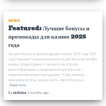
NEWS
Лучшие бонусы и
промокоды для казино 2025
года
Лучшие бонусы и промокоды для казино 2025 года 2025
год открывает новые возможности для игроков онлайн-
казино. Водка Казино становятся всё более
разнообразными, а предложения для игроков –
привлекательными и выгодными. Чтобы извлечь
максимум из игры, важно знать, какие бонусы и
Read more…
By
skiilidza
,
6 months
ago