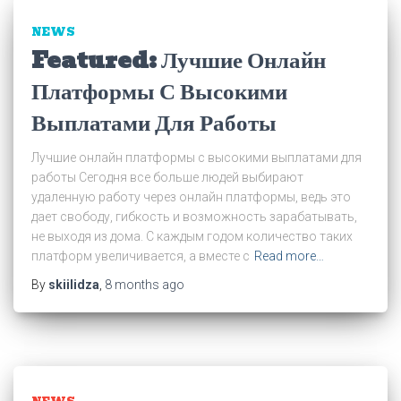
NEWS
Лучшие Онлайн
Платформы С Высокими
Выплатами Для Работы
Лучшие онлайн платформы с высокими выплатами для
работы Сегодня все больше людей выбирают
удаленную работу через онлайн платформы, ведь это
дает свободу, гибкость и возможность зарабатывать,
не выходя из дома. С каждым годом количество таких
платформ увеличивается, а вместе с
Read more…
By
skiilidza
,
8 months
ago