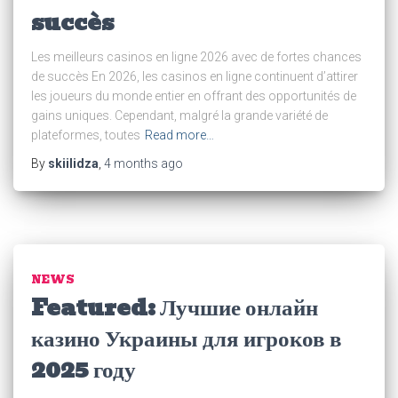
succès
Les meilleurs casinos en ligne 2026 avec de fortes chances
de succès En 2026, les casinos en ligne continuent d’attirer
les joueurs du monde entier en offrant des opportunités de
gains uniques. Cependant, malgré la grande variété de
plateformes, toutes
Read more…
By
skiilidza
,
4 months
ago
NEWS
Лучшие онлайн
казино Украины для игроков в
2025 году