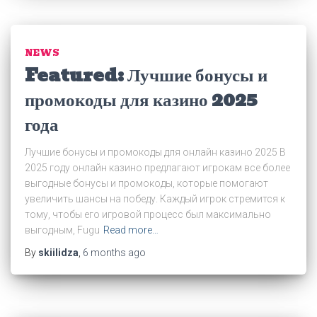
NEWS
Лучшие бонусы и
промокоды для казино 2025
года
Лучшие бонусы и промокоды для онлайн казино 2025 В
2025 году онлайн казино предлагают игрокам все более
выгодные бонусы и промокоды, которые помогают
увеличить шансы на победу. Каждый игрок стремится к
тому, чтобы его игровой процесс был максимально
выгодным, Fugu
Read more…
By
skiilidza
,
6 months
ago