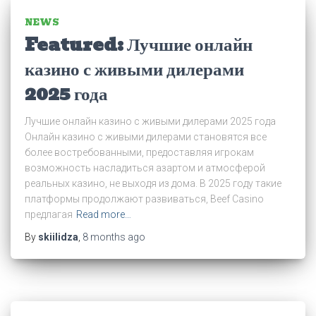
NEWS
Лучшие онлайн
казино с живыми дилерами
2025 года
Лучшие онлайн казино с живыми дилерами 2025 года
Онлайн казино с живыми дилерами становятся все
более востребованными, предоставляя игрокам
возможность насладиться азартом и атмосферой
реальных казино, не выходя из дома. В 2025 году такие
платформы продолжают развиваться, Beef Casino
предлагая
Read more…
By
skiilidza
,
8 months
ago