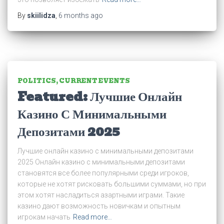
By
skiilidza
,
6 months
ago
POLITICS, CURRENT EVENTS
Лучшие Онлайн
Казино С Минимальными
Депозитами 2025
Лучшие онлайн казино с минимальными депозитами
2025 Онлайн казино с минимальными депозитами
становятся все более популярными среди игроков,
которые не хотят рисковать большими суммами, но при
этом хотят насладиться азартными играми. Такие
казино дают возможность новичкам и опытным
игрокам начать
Read more…