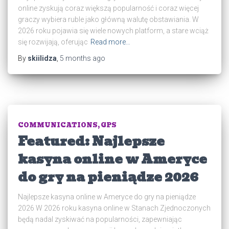
online zyskują coraz większą popularność i coraz więcej
graczy wybiera ruble jako główną walutę obstawiania. W
2026 roku pojawia się wiele nowych platform, a stare wciąż
się rozwijają, oferując
Read more…
By
skiilidza
,
5 months
ago
COMMUNICATIONS, GPS
Najlepsze
kasyna online w Ameryce
do gry na pieniądze 2026
Najlepsze kasyna online w Ameryce do gry na pieniądze
2026 W 2026 roku kasyna online w Stanach Zjednoczonych
będą nadal zyskiwać na popularności, zapewniając