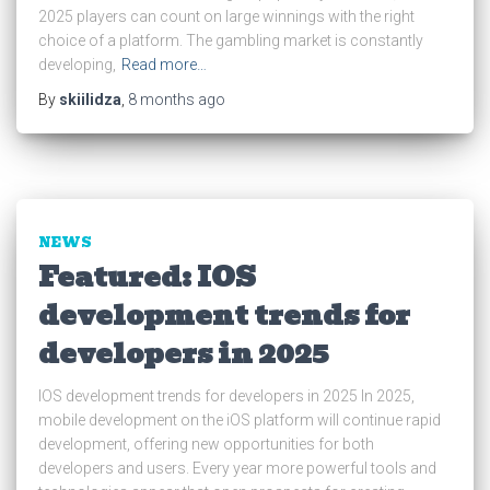
2025 players can count on large winnings with the right
choice of a platform. The gambling market is constantly
developing,
Read more…
By
skiilidza
,
8 months
ago
NEWS
IOS
development trends for
developers in 2025
IOS development trends for developers in 2025 In 2025,
mobile development on the iOS platform will continue rapid
development, offering new opportunities for both
developers and users. Every year more powerful tools and