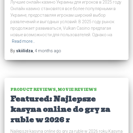
Лучшие онлайн казино Украины для игроков в 2025 году
Онлайн казино становятся все более популярными в
Украине, предоставляя игрокам широкий выбор
развлечений и выгодных условий. В 2025 году рынок
продолжает развиваться, Vulkan Casino предлагая
новые возможности для пользователей. Однако на
Read more…
By
skiilidza
,
4 months
ago
PRODUCT REVIEWS, MOVIE REVIEWS
Najlepsze
kasyna online do gry za
ruble w 2026 r
Najlepsze kasyna online do gry za ruble w 2026 roku Kasyna