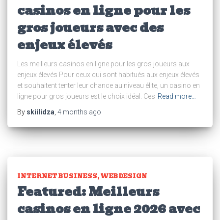
casinos en ligne pour les
gros joueurs avec des
enjeux élevés
Les meilleurs casinos en ligne pour les gros joueurs aux
enjeux élevés Pour ceux qui sont habitués aux enjeux élevés
et souhaitent tenter leur chance au niveau élite, un casino en
ligne pour gros joueurs est le choix idéal. Ces
Read more…
By
skiilidza
,
4 months
ago
INTERNET BUSINESS, WEB DESIGN
Meilleurs
casinos en ligne 2026 avec