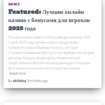
NEWS
Лучшие онлайн
казино с бонусами для игроков
2025 года
Лучшие онлайн казино с бонусами для игроков 2025
года В 2025 году онлайн-казино продолжают
предлагать разнообразные бонусы, которые
становятся важным фактором при выборе платформы
для игры. Бонусы на депозиты, бездепозитные
предложения и бесплатные вращения дают игрокам
дополнительные возможности для выигрыша
Read more…
By
skiilidza
,
8 months
ago