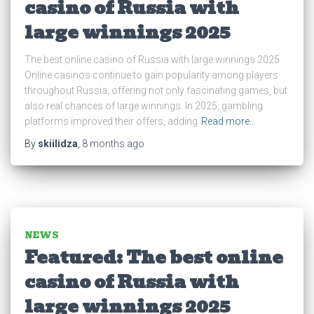
casino of Russia with
large winnings 2025
The best online casino of Russia with large winnings 2025
Online casinos continue to gain popularity among players
throughout Russia, offering not only fascinating games, but
also real chances of large winnings. In 2025, gambling
platforms improved their offers, adding
Read more…
By
skiilidza
,
8 months
ago
NEWS
The best online
casino of Russia with
large winnings 2025