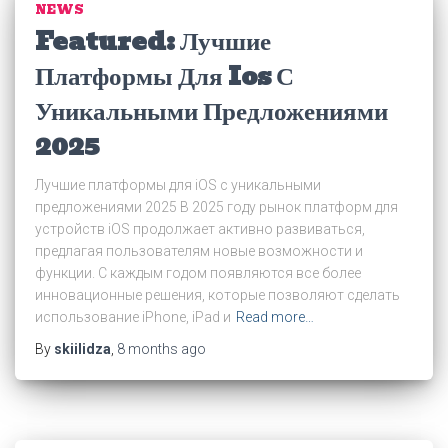
NEWS
Лучшие
Платформы Для Ios С
Уникальными Предложениями
2025
Лучшие платформы для iOS с уникальными
предложениями 2025 В 2025 году рынок платформ для
устройств iOS продолжает активно развиваться,
предлагая пользователям новые возможности и
функции. С каждым годом появляются все более
инновационные решения, которые позволяют сделать
использование iPhone, iPad и
Read more…
By
skiilidza
,
8 months
ago