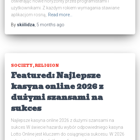
otwierając nowe horyzonty przed programistami i
użytkownikami. Z każdym rokiem wymagania stawiane
aplikacjom rosną,
Read more…
By
skiilidza
,
5 months
ago
SOCIETY, RELIGION
Najlepsze
kasyna online 2026 z
dużymi szansami na
sukces
Najlepsze kasyna online 2026 z dużymi szansami na
sukces W świecie hazardu wybór odpowiedniego kasyna
Lotto Online jest kluczem do osiągnięcia sukcesu. W 2026