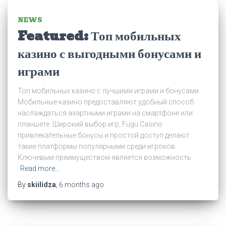
NEWS
Топ мобильных
казино с выгодными бонусами и
играми
Топ мобильных казино с лучшими играми и бонусами
Мобильные казино предоставляют удобный способ
наслаждаться азартными играми на смартфоне или
планшете. Широкий выбор игр, Fugu Casino
привлекательные бонусы и простой доступ делают
такие платформы популярными среди игроков.
Ключевым преимуществом является возможность
Read more…
By
skiilidza
,
6 months
ago