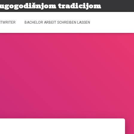
dugogodišnjom tradicijom
TWRITER
BACHELOR ARBEIT SCHREIBEN LASSEN