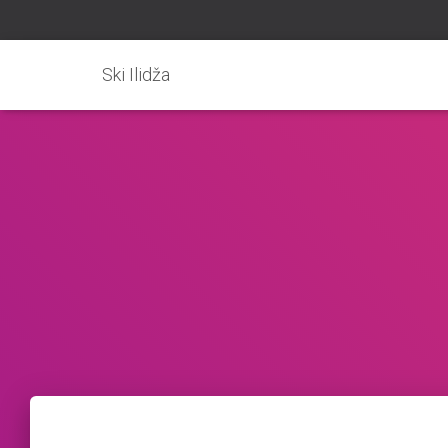
Ski Ilidža