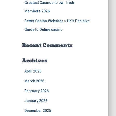
Greatest Casinos to own Irish
Members 2026
Better Casino Websites > UK’s Decisive
Guide to Online casino
Recent Comments
Archives
April 2026
March 2026
February 2026
January 2026
December 2025