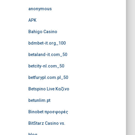
anonymous
APK
Bahigo Casino
bdmbet-it.org_100
betaland-it.com_50
betcity-nl.com_50
betfurypl.com.pl_50
Betspino Live Καζίνο
betunlim.pt
Binobet προσφορές
BitStarz Casino vs.
blog