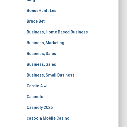
BonusHunt : Les
Bruce Bet
Business, Home Based Business
Business, Marketing
Business, Sales
Business, Sales
Business, Small Business
Cardio A w
Casinolo
Casinoly 2026
casoola Mobile Casino