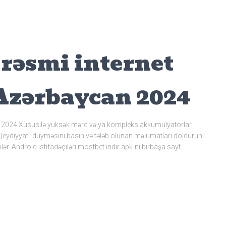
rəsmi internet
 Azərbaycan 2024
n 2024 Xüsusilə yüksək mərc və ya kompleks akkumulyatorlar
 “Qeydiyyat” düyməsini basın və tələb olunan məlumatları doldurun.
r. Android istifadəçiləri mostbet indir apk-ni birbaşa sayt