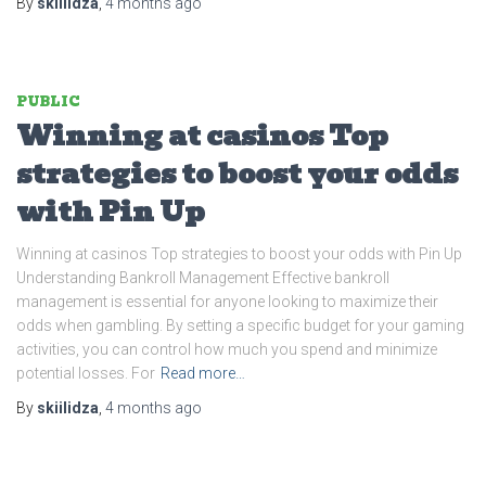
By
skiilidza
,
4 months
ago
PUBLIC
Winning at casinos Top
strategies to boost your odds
with Pin Up
Winning at casinos Top strategies to boost your odds with Pin Up
Understanding Bankroll Management Effective bankroll
management is essential for anyone looking to maximize their
odds when gambling. By setting a specific budget for your gaming
activities, you can control how much you spend and minimize
potential losses. For
Read more…
By
skiilidza
,
4 months
ago