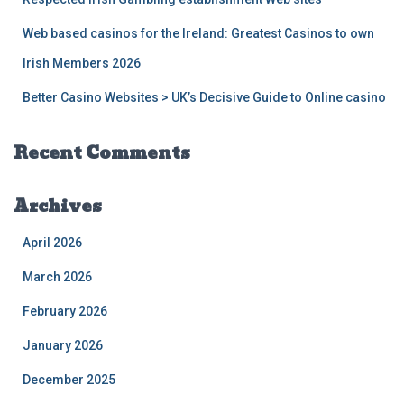
Web based casinos for the Ireland: Greatest Casinos to own
Irish Members 2026
Better Casino Websites > UK’s Decisive Guide to Online casino
Recent Comments
Archives
April 2026
March 2026
February 2026
January 2026
December 2025