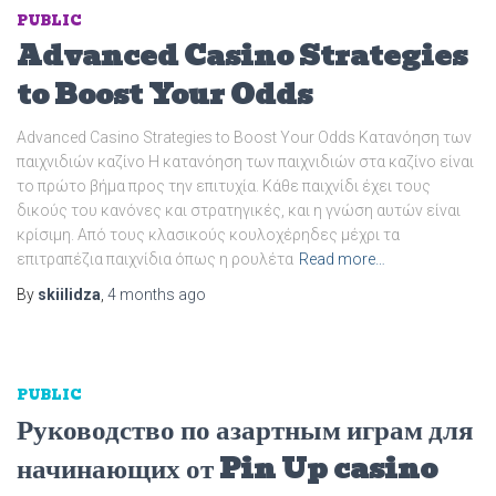
PUBLIC
Advanced Casino Strategies
to Boost Your Odds
Advanced Casino Strategies to Boost Your Odds Κατανόηση των
παιχνιδιών καζίνο Η κατανόηση των παιχνιδιών στα καζίνο είναι
το πρώτο βήμα προς την επιτυχία. Κάθε παιχνίδι έχει τους
δικούς του κανόνες και στρατηγικές, και η γνώση αυτών είναι
κρίσιμη. Από τους κλασικούς κουλοχέρηδες μέχρι τα
επιτραπέζια παιχνίδια όπως η ρουλέτα
Read more…
By
skiilidza
,
4 months
ago
PUBLIC
Руководство по азартным играм для
начинающих от Pin Up casino