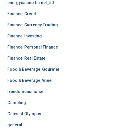
energycasino.hu.net_50
Finance, Credit
Finance, Currency Trading
Finance, Investing
Finance, Personal Finance
Finance, Real Estate
Food & Beverage, Gourmet
Food & Beverage, Wine
freedomcasino.se
Gambling
Gates of Olympus:
general