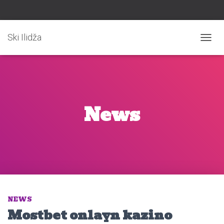
Ski Ilidža
TOGG
NAVIG
News
NEWS
Mostbet onlayn kazino