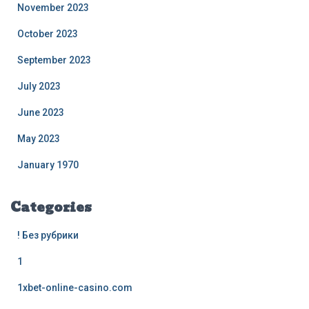
November 2023
October 2023
September 2023
July 2023
June 2023
May 2023
January 1970
Categories
! Без рубрики
1
1xbet-online-casino.com