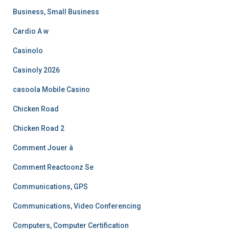
Business, Small Business
Cardio A w
Casinolo
Casinoly 2026
casoola Mobile Casino
Chicken Road
Chicken Road 2
Comment Jouer à
Comment Reactoonz Se
Communications, GPS
Communications, Video Conferencing
Computers, Computer Certification