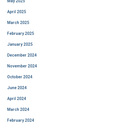
May 2025
April 2025
March 2025
February 2025
January 2025
December 2024
November 2024
October 2024
June 2024
April 2024
March 2024
February 2024