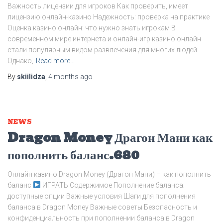
Важность лицензии для игроков Как проверить, имеет
лицензию онлайн-казино Надежность: проверка на практике
Оценка казино онлайн: что нужно знать игрокам В
современном мире интернета и онлайн-игр казино онлайн
стали популярным видом развлечения для многих людей.
Однако,
Read more…
By
skiilidza
,
4 months
ago
NEWS
Dragon Money Драгон Мани как
пополнить баланс.680
Онлайн казино Dragon Money (Драгон Мани) – как пополнить
баланс
ИГРАТЬ Содержимое Пополнение баланса:
доступные опции Важные условия Шаги для пополнения
баланса в Dragon Money Важные советы Безопасность и
конфиденциальность при пополнении баланса в Dragon