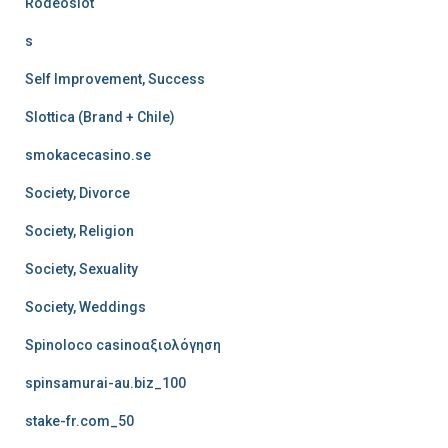
Rodeoslot
s
Self Improvement, Success
Slottica (Brand + Chile)
smokacecasino.se
Society, Divorce
Society, Religion
Society, Sexuality
Society, Weddings
Spinoloco casinoαξιολόγηση
spinsamurai-au.biz_100
stake-fr.com_50