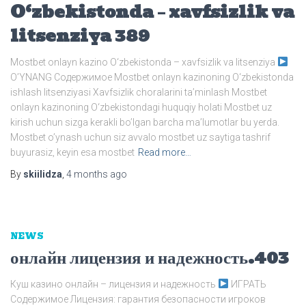
O‘zbekistonda – xavfsizlik va
litsenziya 389
Mostbet onlayn kazino O‘zbekistonda – xavfsizlik va litsenziya
O’YNANG Содержимое Mostbet onlayn kazinoning O‘zbekistonda
ishlash litsenziyasi Xavfsizlik choralarini ta’minlash Mostbet
onlayn kazinoning O‘zbekistondagi huquqiy holati Mostbet uz
kirish uchun sizga kerakli bo’lgan barcha ma’lumotlar bu yerda.
Mostbet o’ynash uchun siz avvalo mostbet uz saytiga tashrif
buyurasiz, keyin esa mostbet
Read more…
By
skiilidza
,
4 months
ago
NEWS
онлайн лицензия и надежность.403
Куш казино онлайн – лицензия и надежность
ИГРАТЬ
Содержимое Лицензия: гарантия безопасности игроков