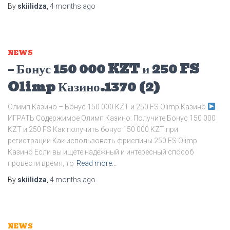
By
skiilidza
,
4 months
ago
NEWS
– Бонус 150 000 KZT и 250 FS
Olimp Казино.1370 (2)
Олимп Казино – Бонус 150 000 KZT и 250 FS Olimp Казино
ИГРАТЬ Содержимое Олимп Казино: Получите Бонус 150 000
KZT и 250 FS Как получить бонус 150 000 KZT при
регистрации Как использовать фриспины 250 FS Olimp
Казино Если вы ищете надежный и интересный способ
провести время, то
Read more…
By
skiilidza
,
4 months
ago
NEWS