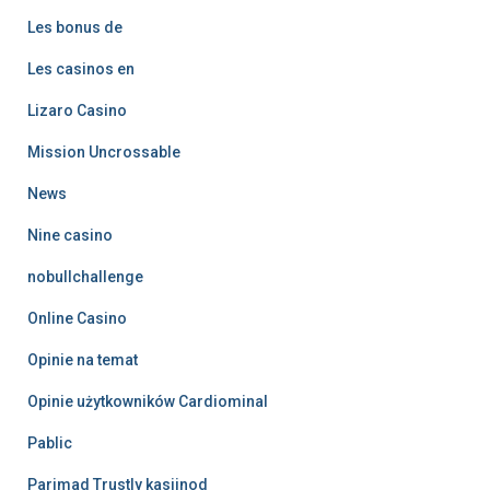
Les bonus de
Les casinos en
Lizaro Casino
Mission Uncrossable
News
Nine casino
nobullchallenge
Online Casino
Opinie na temat
Opinie użytkowników Cardiominal
Pablic
Parimad Trustly kasiinod