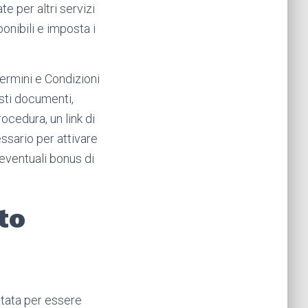
e per altri servizi
onibili e imposta i
Termini e Condizioni
esti documenti,
cedura, un link di
essario per attivare
 eventuali bonus di
to
ttata per essere