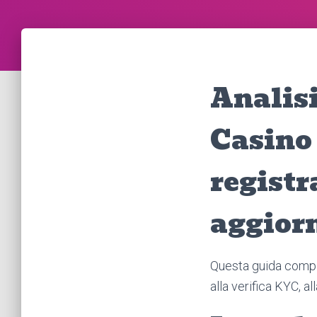
Analisi
Casino 
registr
aggiorn
Questa guida comple
alla verifica KYC, a