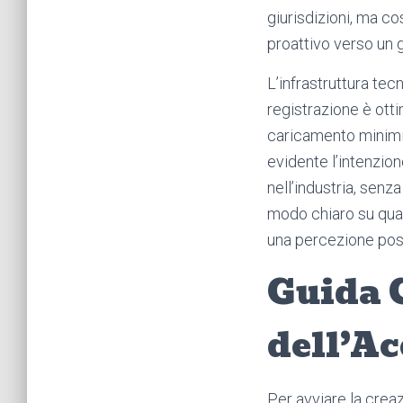
giurisdizioni, ma c
proattivo verso un 
L’infrastruttura te
registrazione è otti
caricamento minimi 
evidente l’intenzio
nell’industria, sen
modo chiaro su qual
una percezione posi
Guida 
dell’A
Per avviare la creaz