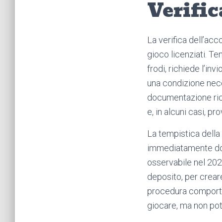
Verific
La verifica dell’acc
gioco licenziati. Ten
frodi, richiede l’in
una condizione neces
documentazione richi
e, in alcuni casi, 
La tempistica della 
immediatamente dopo
osservabile nel 202
deposito, per crear
procedura comporta 
giocare, ma non pot