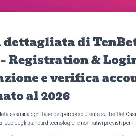
 dettagliata di TenBe
– Registration & Logi
azione e verifica acco
ato al 2026
ta esamina ogni fase del percorso utente su TenBet Casino
lla luce degli standard tecnologici e normativi previsti per il