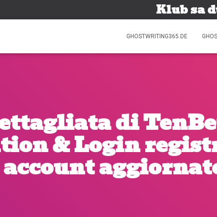
Klub sa 
GHOSTWRITING365.DE
GHOS
ettagliata di TenBe
tion & Login regist
a account aggiornato