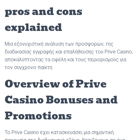
pros and cons
explained
Μια εξονυχιστική ανάλυση των προσφορών, της
διαδικασίας εγγραφής και επαλήθευσης του Prive Casino,
αποκαλύπτοντας τα οφέλη και τους περιορισμούς για
τον σύγχρονο παίκτη.
Overview of Prive
Casino Bonuses and
Promotions
Το Prive Casino έχει κατασκευάσει μια σημαντική