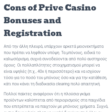
Cons of Prive Casino
Bonuses and
Registration
Από την άλλη πλευρά, υπάρχουν αρκετά μειονεκτήματα
που πρέπει να ληφθούν υπόψη. Τα μπόνους, ειδικά το
καλωσόρισμα, συχνά συνοδεύονται από πολύ αυστηρούς
όρους. Οι πολλαπλότητες στοιχηματισμού μπορεί να
είναι υψηλές (π.χ., 40x ή περισσότερο) και να ισχύουν
τόσο για το ποσό του μπόνους όσο και για την κατάθεση,
κάτι που κάνει τη διαδικασία clearing πολύ απαιτητική.
Πολλοί παίκτες αναφέρουν ότι η πλούσια γκάμα
προϊόντων καλύπτεται από περιορισμούς στα παιχνίδια
που επιτρέπεται να παιχτούν με μπόνους χρήματα. Συχνά,