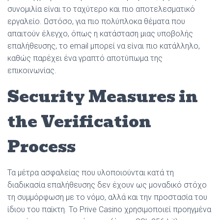
συνομιλία είναι το ταχύτερο και πιο αποτελεσματικό
εργαλείο. Ωστόσο, για πιο πολύπλοκα θέματα που
απαιτούν έλεγχο, όπως η κατάσταση μιας υποβολής
επαλήθευσης, το email μπορεί να είναι πιο κατάλληλο,
καθώς παρέχει ένα γραπτό αποτύπωμα της
επικοινωνίας.
Security Measures in
the Verification
Process
Τα μέτρα ασφαλείας που υλοποιούνται κατά τη
διαδικασία επαλήθευσης δεν έχουν ως μοναδικό στόχο
τη συμμόρφωση με το νόμο, αλλά και την προστασία του
ίδιου του παίκτη. Το Prive Casino χρησιμοποιεί προηγμένα