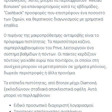
προωθήσεις. Αυτές μπορεί να περιλαμβάνουν “Reload
Bonuses” για επαναφορτισμούς κατά τις εβδομάδες,
“Cashback” προσφορές που επιστρέφουν ένα ποσοστό
των ζημιών, και θεματικούς διαγωνισμούς με χρηματικά
έπαθλα.
Ο πυρήνας της μακροπρόθεσμης ανταμοιβής είναι το
πρόγραμμα πιστότητας. Τα περισσότερα καζίνο,
συμπεριλαμβανομένου του Prive, λειτουργούν ένα
σύστημα βαθμίδων ή πόντων. Οι παίκτες κερδίζουν
πόντους για κάθε ευρώ που ποντάρον, οι οποίοι στη
συνέχεια μπορούν να μετατραπούν σε χρήματα μπόνους,
δωρεάν περιστροφές ή άλλα προνόμια.
Τα επίπεδα πιστότητας, από Bronze μέχρι Diamond,
ξεκλειδώνουν σταδιακά αποκλειστικά οφέλη. Αυτά
μπορεί να περιλαμβάνουν:
Ειδικό προσωπικό διαχειριστή λογαριασμού.
Ταχύτερες επεξεργασίες αναλήψεων.