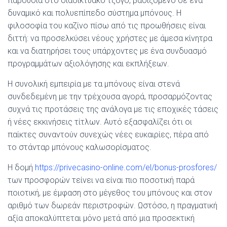
παρουσία στο διαδικτυακό τζόγο, βασιζόμενο σε ένα
δυναμικό και πολυεπίπεδο σύστημα μπόνους. Η
φιλοσοφία του καζίνο πίσω από τις προωθήσεις είναι
διττή: να προσελκύσει νέους χρήστες με άμεσα κίνητρα
και να διατηρήσει τους υπάρχοντες με ένα συνδυασμό
προγραμμάτων αξιολόγησης και εκπλήξεων.
Η συνολική εμπειρία με τα μπόνους είναι στενά
συνδεδεμένη με την τρέχουσα αγορά, προσαρμόζοντας
συχνά τις προτάσεις της ανάλογα με τις εποχικές τάσεις
ή νέες εκκινήσεις τίτλων. Αυτό εξασφαλίζει ότι οι
παίκτες συναντούν συνεχώς νέες ευκαιρίες, πέρα από
το στάνταρ μπόνους καλωσορίσματος.
Η δομή
https://privecasino-online.com/el/bonus-prosfores/
των προσφορών τείνει να είναι πιο ποσοτική παρά
ποιοτική, με έμφαση στο μέγεθος του μπόνους και στον
αριθμό των δωρεάν περιστροφών. Ωστόσο, η πραγματική
αξία αποκαλύπτεται μόνο μετά από μια προσεκτική