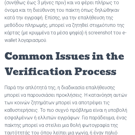
(συνήθως έως 3 μήνες πριν) και να φέρει πλήρως το
όνομα και τη διεύθυνση του παίκτη όπως δηλώθηκαν
κατά την εγγραφή. Επίσης, για την επαλήθευση της
μεθόδου πληρωμής, μπορεί να ζητηθεί στιγμιότυπο της
κάρτας (με κρυμμένα τα μέσα ψηφία) ή screenshot του e-
wallet λογαριασμού.
Common Issues in the
Verification Process
Παρά την απλότητά της, η διαδικασία επαλήθευσης
μπορεί να παρουσιάσει προκλήσεις. Η κατανόηση αυτών
των κοινών ζητημάτων μπορεί να αποτρέψει τις
καθυστερήσεις. Το πιο συχνό πρόβλημα είναι η υποβολή
εσφαλμένων ή ελλιπών εγγράφων. Για παράδειγμα, ένας
παίκτης μπορεί να στείλει μια θολή φωτογραφία της
ταυτότητάς του όπου λείπει μια γωνία, ή έναν παλιό