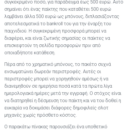
συγκεκριμένο ποσό, για παράδειγμα έως 500 ευρώ. Αυτό
σημαίνει ότι ένας παίκτης που καταθέτει 500 ευρώ
λαμβάνει άλλα 500 ευρώ ως μπόνους, διπλασιάζοντας
αποτελεσματικά το bankroll του για την έναρξη του
παιχνιδιού. Η συγκεκριμένη προσφορά μπορεί να
διαφέρει, και είναι ζωτικής σημασίας οι παίκτες να
επισκεφτούν τη σελίδα προσφορών πριν από
οποιαδήποτε κατάθεση.
Πέρα από το χρηματικό μπόνους, το πακέτο συχνά
ενσωματώνει δωρεάν περιστροφές. Αυτές οι
περιστροφές μπορεί να χορηγηθούν αμέσως ή να
διανεμηθούν σε ημερήσια ποσά κατά τα πρώτα λίγα
ημερολογιακά ημέρες μετά την εγγραφή. Ο στόχος είναι
να διατηρηθεί η δέσμευση του παίκτη και να του δοθεί η
ευκαιρία να δοκιμάσει διάφορες δημοφιλείς σλοτ
μηχανές χωρίς πρόσθετο κόστος.
Ο παρακάτω πίνακας παρουσιάζει ένα υποθετικό