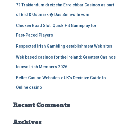
f
?? Traktandum dreizehn Erreichbar Casinos as part
o
r
of Brd & Ostmark � Das Sinnvolle vom
:
Chicken Road Slot: Quick‑Hit Gameplay for
Fast‑Paced Players
Respected Irish Gambling establishment Web sites
Web based casinos for the Ireland: Greatest Casinos
to own Irish Members 2026
Better Casino Websites > UK’s Decisive Guide to
Online casino
Recent Comments
Archives