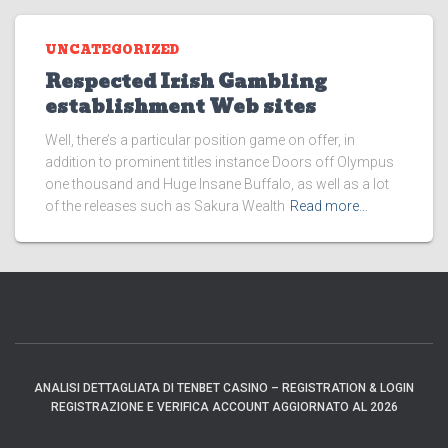
UNCATEGORIZED
Respected Irish Gambling
establishment Web sites
Well, there’s a particular position game on offer, in
addition to prominent titles instance Doors off Olympus
one thousand and Huge Insane Buffalo, as well as a lot
of the releases such as Sakura Wealth
Read more…
ANALISI DETTAGLIATA DI TENBET CASINO – REGISTRATION & LOGIN
REGISTRAZIONE E VERIFICA ACCOUNT AGGIORNATO AL 2026