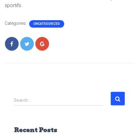
sportifs.
Categories:
UNCATEGORIZED
S
Search …
e
a
r
c
Recent Posts
h