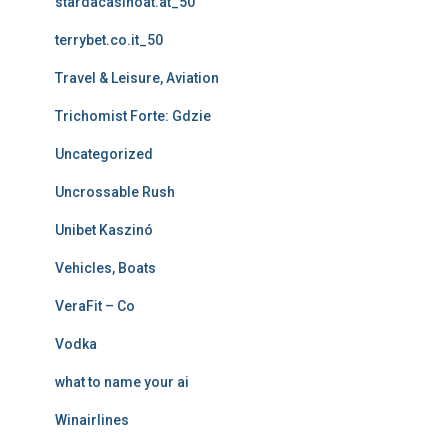
stardacasinoat.at_50
terrybet.co.it_50
Travel & Leisure, Aviation
Trichomist Forte: Gdzie
Uncategorized
Uncrossable Rush
Unibet Kaszinó
Vehicles, Boats
VeraFit – Co
Vodka
what to name your ai
Winairlines