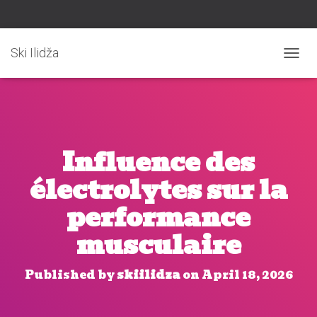
Ski Ilidža
T
O
G
G
L
E
N
Influence des
A
V
électrolytes sur la
I
G
performance
A
T
musculaire
I
O
N
Published by
skiilidza
on
April 18, 2026