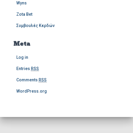
Wyns
Zota Bet
Συμβουλές Κερδών
Meta
Log in
Entries
RSS
Comments
RSS
WordPress.org