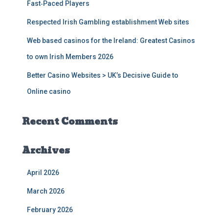
Fast‑Paced Players
Respected Irish Gambling establishment Web sites
Web based casinos for the Ireland: Greatest Casinos
to own Irish Members 2026
Better Casino Websites > UK’s Decisive Guide to
Online casino
Recent Comments
Archives
April 2026
March 2026
February 2026