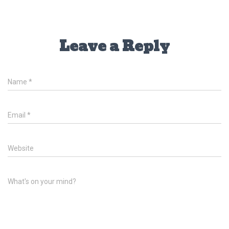
Leave a Reply
Name
*
Email
*
Website
What's on your mind?