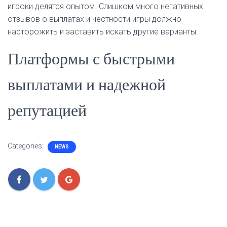
игроки делятся опытом. Слишком много негативных
отзывов о выплатах и честности игры должно
насторожить и заставить искать другие варианты.
Платформы с быстрыми
выплатами и надежной
репутацией
Categories:
NEWS