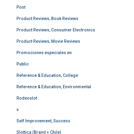
Post
Product Reviews, Book Reviews
Product Reviews, Consumer Electronics
Product Reviews, Movie Reviews
Promociones especiales en
Public
Reference & Education, College
Reference & Education, Environmental
Rodeoslot
s
Self Improvement, Success
Slottica (Brand + Chile)