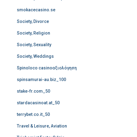
smokacecasino.se
Society, Divorce
Society, Religion
Society, Sexuality
Society, Weddings
Spinoloco casinoαξιολόγηση
spinsamurai-au.biz_100
stake-fr.com_50
stardacasinoat.at_50
terrybet.co.it_50
Travel & Leisure, Aviation