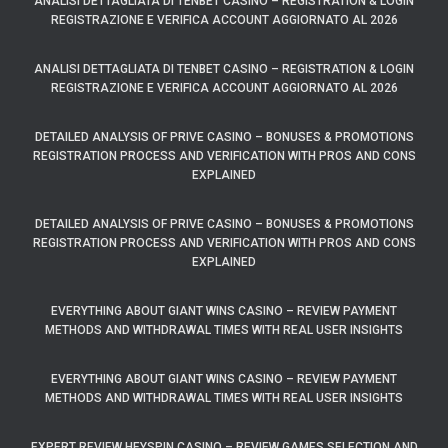
ANALISI DETTAGLIATA DI TENBET CASINO – REGISTRATION & LOGIN
REGISTRAZIONE E VERIFICA ACCOUNT AGGIORNATO AL 2026
ANALISI DETTAGLIATA DI TENBET CASINO – REGISTRATION & LOGIN
REGISTRAZIONE E VERIFICA ACCOUNT AGGIORNATO AL 2026
DETAILED ANALYSIS OF PRIVE CASINO – BONUSES & PROMOTIONS
REGISTRATION PROCESS AND VERIFICATION WITH PROS AND CONS
EXPLAINED
DETAILED ANALYSIS OF PRIVE CASINO – BONUSES & PROMOTIONS
REGISTRATION PROCESS AND VERIFICATION WITH PROS AND CONS
EXPLAINED
EVERYTHING ABOUT GIANT WINS CASINO – REVIEW PAYMENT
METHODS AND WITHDRAWAL TIMES WITH REAL USER INSIGHTS
EVERYTHING ABOUT GIANT WINS CASINO – REVIEW PAYMENT
METHODS AND WITHDRAWAL TIMES WITH REAL USER INSIGHTS
EXPERT REVIEW HEYSPIN CASINO – REVIEW GAMES SELECTION AND