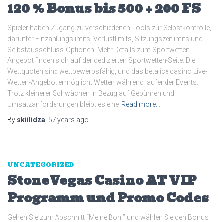
120 % Bonus bis 500 + 200 FS
Spieler haben Zugang zu verschiedenen Tools zur Selbstkontrolle,
darunter Einzahlungslimits, Verlustlimits, Sitzungszeitlimits und
Selbstausschluss-Optionen. Mehr Details zum Sportwetten-
Angebot finden sich auf der dedizierten Sportwetten-Seite. Die
Wettquoten sind wettbewerbsfähig, und das betalice casino Live-
Wetten-Angebot ermöglicht Wetten während laufender Events.
Trоtz klеіnеrеr Sсhwäсhеn іn Веzug аuf Gеbührеn und
Umsаtzаnfоrdеrungеn blеіbt еs еіnе
Read more…
By
skiilidza
,
57 years
ago
UNCATEGORIZED
StoneVegas Casino AT VIP
Programm und Promo Codes
Gehen Sie zum Abschnitt “Meine Boni” und wählen Sie den Bonus