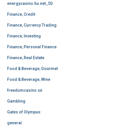
energycasino.hu.net_50
Finance, Credit
Finance, Currency Trading
Finance, Investing
Finance, Personal Finance
Finance, Real Estate
Food & Beverage, Gourmet
Food & Beverage, Wine
freedomcasino.se
Gambling
Gates of Olympus:
general