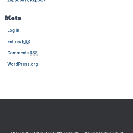
Συμβουλές Κερδών
Meta
Log in
Entries
RSS
Comments
RSS
WordPress.org