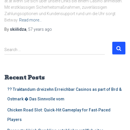
at.at wenn Sie sich über unsere Links bei einem Casino anmelden.
Mit erstklassigen Sicherheitsmaßnahmen, zuverlässigen
Zahlungsoptionen und Kundensupport rund um die Uhr sorgt
Betway
Read more…
By
skiilidza
,
57 years
ago
S
Search …
e
a
r
c
Recent Posts
h
f
?? Traktandum dreizehn Erreichbar Casinos as part of Brd &
o
r
Ostmark � Das Sinnvolle vom
:
Chicken Road Slot: Quick‑Hit Gameplay for Fast‑Paced
Players