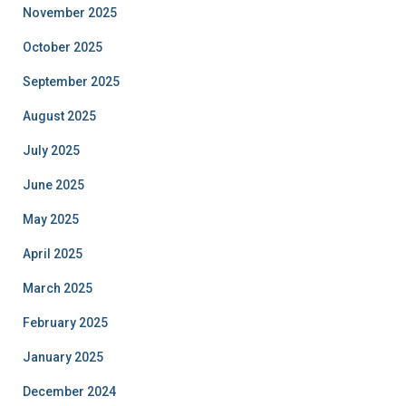
November 2025
October 2025
September 2025
August 2025
July 2025
June 2025
May 2025
April 2025
March 2025
February 2025
January 2025
December 2024