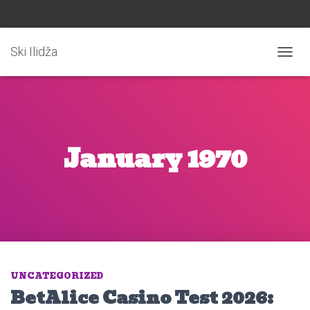
Ski Ilidža
TOGG
NAVIG
January 1970
UNCATEGORIZED
BetAlice Casino Test 2026: