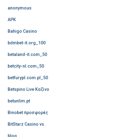
anonymous
APK
Bahigo Casino
bdmbet-it.org_100
betaland-it.com_50
betcity-nl.com_50
betfurypl.com.pl_50
Betspino Live Καζίνο
betunlim.pt
Binobet προσφορές
BitStarz Casino vs.
blog