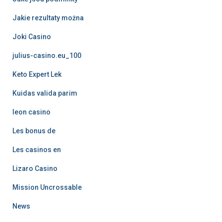
Jakie rezultaty można
Joki Casino
julius-casino.eu_100
Keto Expert Lek
Kuidas valida parim
leon casino
Les bonus de
Les casinos en
Lizaro Casino
Mission Uncrossable
News