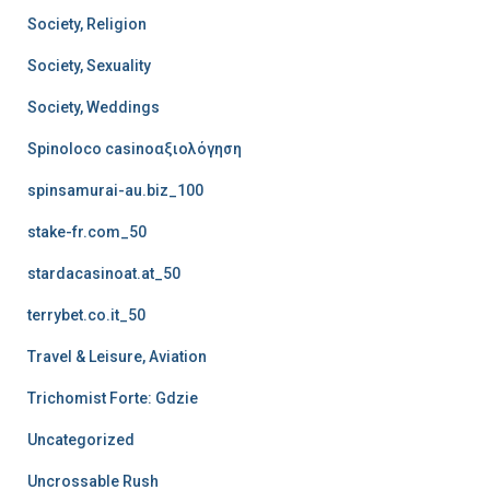
Society, Religion
Society, Sexuality
Society, Weddings
Spinoloco casinoαξιολόγηση
spinsamurai-au.biz_100
stake-fr.com_50
stardacasinoat.at_50
terrybet.co.it_50
Travel & Leisure, Aviation
Trichomist Forte: Gdzie
Uncategorized
Uncrossable Rush