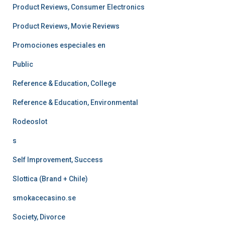
Product Reviews, Consumer Electronics
Product Reviews, Movie Reviews
Promociones especiales en
Public
Reference & Education, College
Reference & Education, Environmental
Rodeoslot
s
Self Improvement, Success
Slottica (Brand + Chile)
smokacecasino.se
Society, Divorce