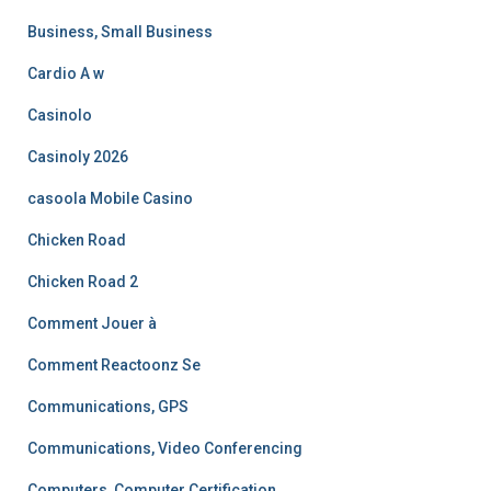
Business, Small Business
Cardio A w
Casinolo
Casinoly 2026
casoola Mobile Casino
Chicken Road
Chicken Road 2
Comment Jouer à
Comment Reactoonz Se
Communications, GPS
Communications, Video Conferencing
Computers, Computer Certification