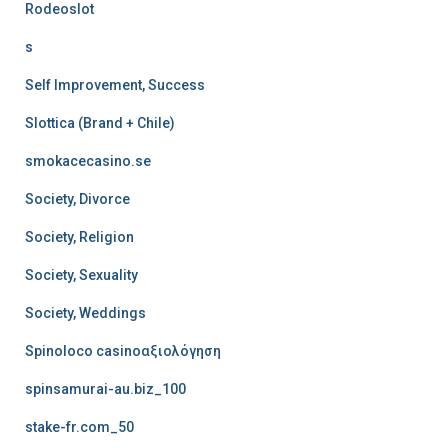
Rodeoslot
s
Self Improvement, Success
Slottica (Brand + Chile)
smokacecasino.se
Society, Divorce
Society, Religion
Society, Sexuality
Society, Weddings
Spinoloco casinoαξιολόγηση
spinsamurai-au.biz_100
stake-fr.com_50