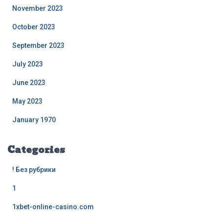
November 2023
October 2023
September 2023
July 2023
June 2023
May 2023
January 1970
Categories
! Без рубрики
1
1xbet-online-casino.com