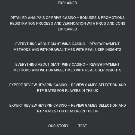
EXPLAINED
DETAILED ANALYSIS OF PRIVE CASINO – BONUSES & PROMOTIONS
REGISTRATION PROCESS AND VERIFICATION WITH PROS AND CONS
EXPLAINED
EVERYTHING ABOUT GIANT WINS CASINO – REVIEW PAYMENT
METHODS AND WITHDRAWAL TIMES WITH REAL USER INSIGHTS
EVERYTHING ABOUT GIANT WINS CASINO – REVIEW PAYMENT
METHODS AND WITHDRAWAL TIMES WITH REAL USER INSIGHTS
EXPERT REVIEW HEYSPIN CASINO – REVIEW GAMES SELECTION AND
RTP RATES FOR PLAYERS IN THE UK
EXPERT REVIEW HEYSPIN CASINO – REVIEW GAMES SELECTION AND
RTP RATES FOR PLAYERS IN THE UK
OUR STORY
TEST