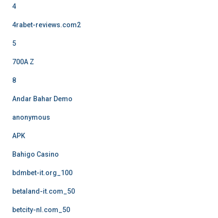
4
4rabet-reviews.com2
5
700A Z
8
Andar Bahar Demo
anonymous
APK
Bahigo Casino
bdmbet-it.org_100
betaland-it.com_50
betcity-nl.com_50