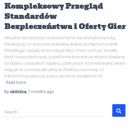
Kompleksowy Przegląd
Standardów
Bezpieczeństwa i Oferty Gier
Aktualny obszar kasyn online wyróżnia się niezwykle wysoką
rywalizacją, co wymusza dokładną analizę dostępnych marek.
Weryfikując zasady, które oferuje https://heim.com.pl/, wszelki
klient może odnotować, iż platforma koncentruje własne działania
na dbaniu o wysokich regulacji użytkowych. Komentowany serwis
reaguje na osnowie aktualnej architektury sieciowej, co
transformuje pewność pracy zasobów niezależnie od
Read more…
By
skiilidza
,
7 months
ago
S
Search …
e
a
r