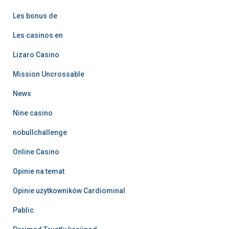
Les bonus de
Les casinos en
Lizaro Casino
Mission Uncrossable
News
Nine casino
nobullchallenge
Online Casino
Opinie na temat
Opinie użytkowników Cardiominal
Pablic