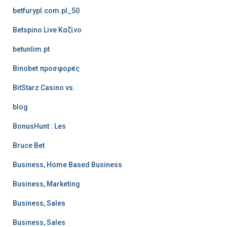
betfurypl.com.pl_50
Betspino Live Καζίνο
betunlim.pt
Binobet προσφορές
BitStarz Casino vs.
blog
BonusHunt : Les
Bruce Bet
Business, Home Based Business
Business, Marketing
Business, Sales
Business, Sales