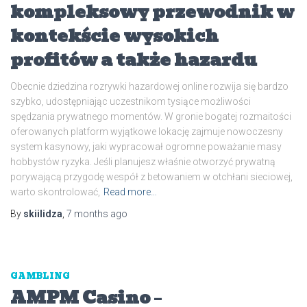
kompleksowy przewodnik w
kontekście wysokich
profitów a także hazardu
Obecnie dziedzina rozrywki hazardowej online rozwija się bardzo
szybko, udostępniając uczestnikom tysiące możliwości
spędzania prywatnego momentów. W gronie bogatej rozmaitości
oferowanych platform wyjątkowe lokację zajmuje nowoczesny
system kasynowy, jaki wypracował ogromne poważanie masy
hobbystów ryzyka. Jeśli planujesz właśnie otworzyć prywatną
porywającą przygodę wespół z betowaniem w otchłani sieciowej,
warto skontrolować,
Read more…
By
skiilidza
,
7 months
ago
GAMBLING
AMPM Casino –