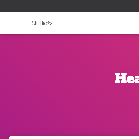
Ski Ilidža
Hea