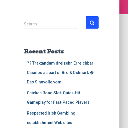
S
Search …
e
a
r
c
Recent Posts
h
f
?? Traktandum dreizehn Erreichbar
o
r
Casinos as part of Brd & Ostmark �
:
Das Sinnvolle vom
Chicken Road Slot: Quick‑Hit
Gameplay for Fast‑Paced Players
Respected Irish Gambling
establishment Web sites