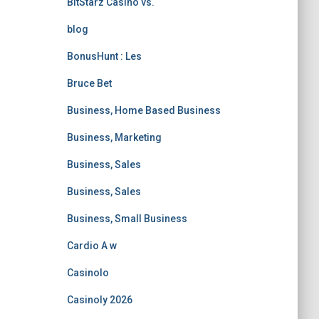
BitStarz Casino vs.
blog
BonusHunt : Les
Bruce Bet
Business, Home Based Business
Business, Marketing
Business, Sales
Business, Sales
Business, Small Business
Cardio A w
Casinolo
Casinoly 2026