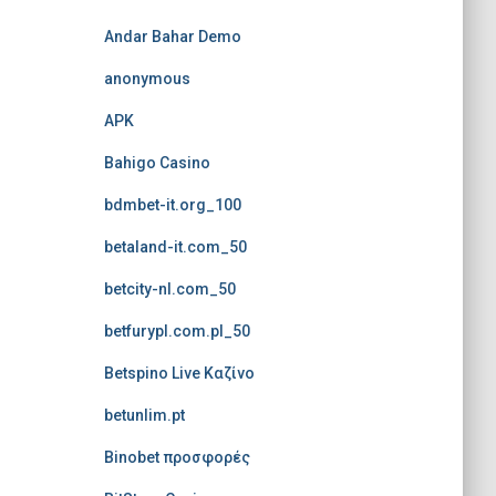
Andar Bahar Demo
anonymous
APK
Bahigo Casino
bdmbet-it.org_100
betaland-it.com_50
betcity-nl.com_50
betfurypl.com.pl_50
Betspino Live Καζίνο
betunlim.pt
Binobet προσφορές