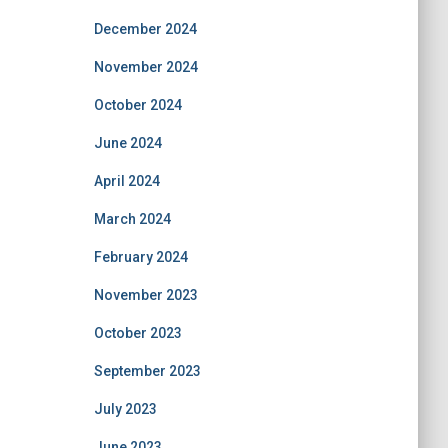
December 2024
November 2024
October 2024
June 2024
April 2024
March 2024
February 2024
November 2023
October 2023
September 2023
July 2023
June 2023