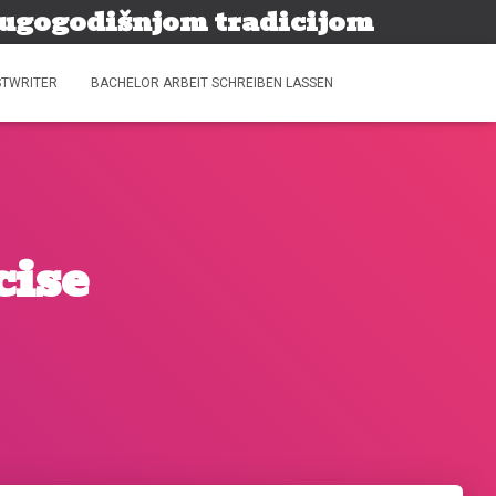
dugogodišnjom tradicijom
TWRITER
BACHELOR ARBEIT SCHREIBEN LASSEN
cise