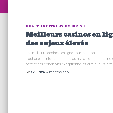
HEALTH & FITNESS, EXERCISE
Meilleurs casinos en lig
des enjeux élevés
Les meilleurs casinos en ligne pour les gros joueurs au
souhaitent tenter leur chance au niveau élite, un casino 
offrent des conditions exceptionnelles aux joueurs prêt
By
skiilidza
,
4 months
ago