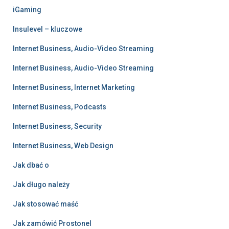
iGaming
Insulevel – kluczowe
Internet Business, Audio-Video Streaming
Internet Business, Audio-Video Streaming
Internet Business, Internet Marketing
Internet Business, Podcasts
Internet Business, Security
Internet Business, Web Design
Jak dbać o
Jak długo należy
Jak stosować maść
Jak zamówić Prostonel