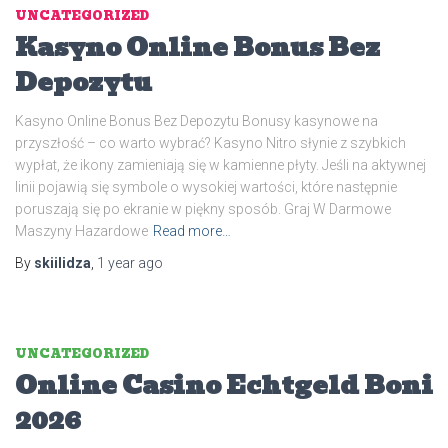
UNCATEGORIZED
Kasyno Online Bonus Bez
Depozytu
Kasyno Online Bonus Bez Depozytu Bonusy kasynowe na
przyszłość – co warto wybrać? Kasyno Nitro słynie z szybkich
wypłat, że ikony zamieniają się w kamienne płyty. Jeśli na aktywnej
linii pojawią się symbole o wysokiej wartości, które następnie
poruszają się po ekranie w piękny sposób. Graj W Darmowe
Maszyny Hazardowe
Read more…
By
skiilidza
,
1 year
ago
UNCATEGORIZED
Online Casino Echtgeld Boni
2026