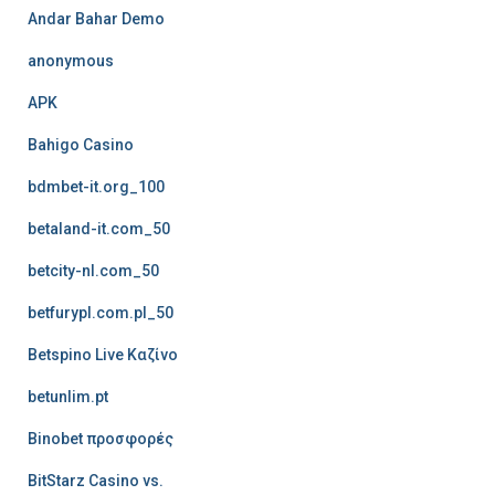
Andar Bahar Demo
anonymous
APK
Bahigo Casino
bdmbet-it.org_100
betaland-it.com_50
betcity-nl.com_50
betfurypl.com.pl_50
Betspino Live Καζίνο
betunlim.pt
Binobet προσφορές
BitStarz Casino vs.