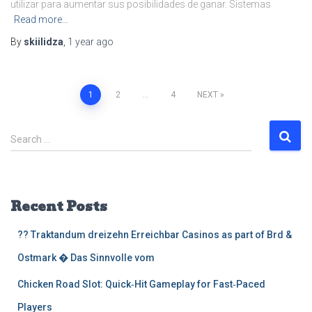
utilizar para aumentar sus posibilidades de ganar. Sistemas
Read more…
By
skiilidza
,
1 year
ago
1
2
…
4
NEXT
Posts
S
navigation
Search …
e
a
r
c
Recent Posts
h
f
?? Traktandum dreizehn Erreichbar Casinos as part of Brd &
o
r
Ostmark � Das Sinnvolle vom
:
Chicken Road Slot: Quick‑Hit Gameplay for Fast‑Paced
Players