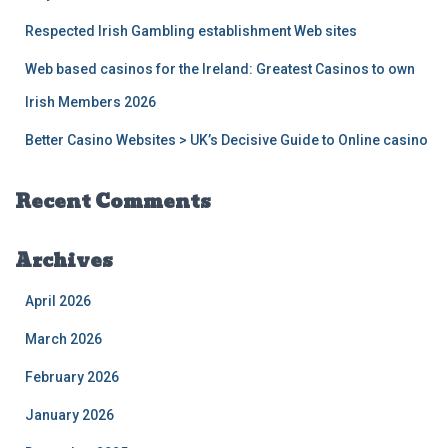
Respected Irish Gambling establishment Web sites
Web based casinos for the Ireland: Greatest Casinos to own
Irish Members 2026
Better Casino Websites > UK’s Decisive Guide to Online casino
Recent Comments
Archives
April 2026
March 2026
February 2026
January 2026