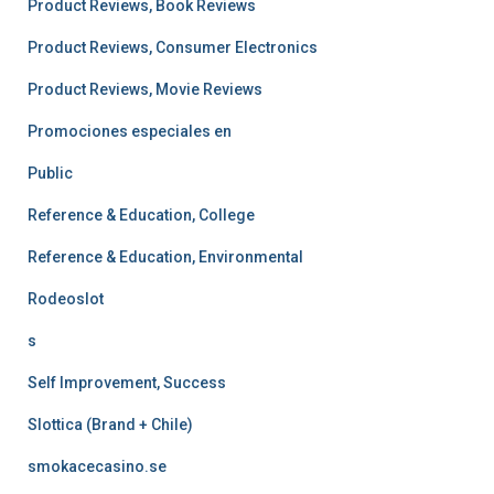
Product Reviews, Book Reviews
Product Reviews, Consumer Electronics
Product Reviews, Movie Reviews
Promociones especiales en
Public
Reference & Education, College
Reference & Education, Environmental
Rodeoslot
s
Self Improvement, Success
Slottica (Brand + Chile)
smokacecasino.se