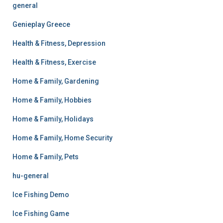
general
Genieplay Greece
Health & Fitness, Depression
Health & Fitness, Exercise
Home & Family, Gardening
Home & Family, Hobbies
Home & Family, Holidays
Home & Family, Home Security
Home & Family, Pets
hu-general
Ice Fishing Demo
Ice Fishing Game