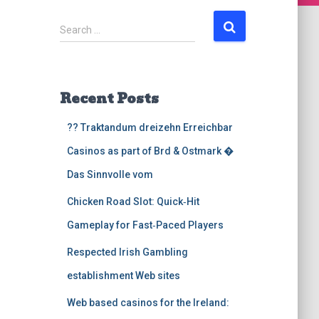
S
Search …
e
a
r
c
Recent Posts
h
f
?? Traktandum dreizehn Erreichbar
o
r
Casinos as part of Brd & Ostmark �
:
Das Sinnvolle vom
Chicken Road Slot: Quick‑Hit
Gameplay for Fast‑Paced Players
Respected Irish Gambling
establishment Web sites
Web based casinos for the Ireland: