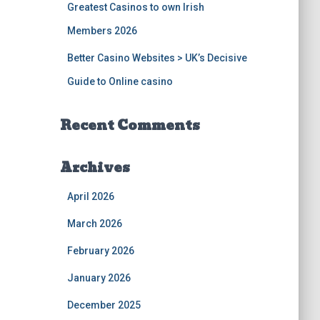
Greatest Casinos to own Irish
Members 2026
Better Casino Websites > UK’s Decisive
Guide to Online casino
Recent Comments
Archives
April 2026
March 2026
February 2026
January 2026
December 2025