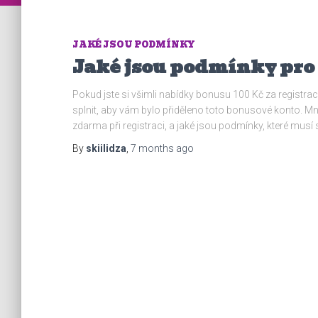
JAKÉ JSOU PODMÍNKY
Jaké jsou podmínky pro 
Pokud jste si všimli nabídky bonusu 100 Kč za registrac
splnit, aby vám bylo přiděleno toto bonusové konto. Mn
zdarma při registraci, a jaké jsou podmínky, které musí s
By
skiilidza
,
7 months
ago