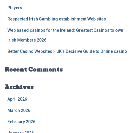
Players
Respected Irish Gambling establishment Web sites
Web based casinos for the Ireland: Greatest Casinos to own
Irish Members 2026
Better Casino Websites > UK’s Decisive Guide to Online casino
Recent Comments
Archives
April 2026
March 2026
February 2026