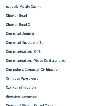
casoola Mobile Casino
Chicken Road
Chicken Road 2
Comment Jouer à
Comment Reactoonz Se
Communications, GPS
Communications, Video Conferencing
Computers, Computer Certification
Critiques Opérateurs
Czy Hairstim działa
dicewise-casino.se
Disease & Illness, Breast Cancer