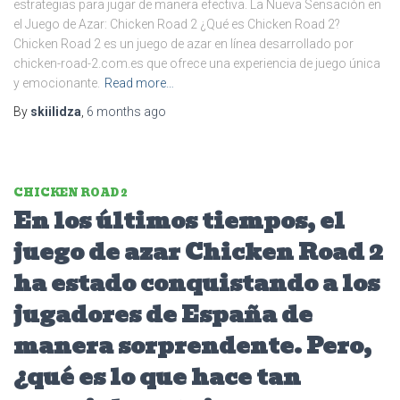
estrategias para jugar de manera efectiva. La Nueva Sensación en
el Juego de Azar: Chicken Road 2 ¿Qué es Chicken Road 2?
Chicken Road 2 es un juego de azar en línea desarrollado por
chicken-road-2.com.es que ofrece una experiencia de juego única
y emocionante.
Read more…
By
skiilidza
,
6 months
ago
CHICKEN ROAD 2
En los últimos tiempos, el
juego de azar Chicken Road 2
ha estado conquistando a los
jugadores de España de
manera sorprendente. Pero,
¿qué es lo que hace tan