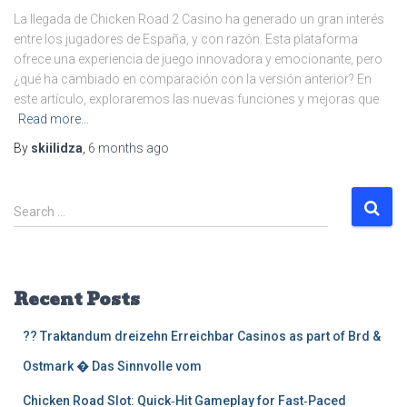
La llegada de Chicken Road 2 Casino ha generado un gran interés
entre los jugadores de España, y con razón. Esta plataforma
ofrece una experiencia de juego innovadora y emocionante, pero
¿qué ha cambiado en comparación con la versión anterior? En
este artículo, exploraremos las nuevas funciones y mejoras que
Read more…
By
skiilidza
,
6 months
ago
S
Search …
e
a
r
c
Recent Posts
h
f
?? Traktandum dreizehn Erreichbar Casinos as part of Brd &
o
r
Ostmark � Das Sinnvolle vom
:
Chicken Road Slot: Quick‑Hit Gameplay for Fast‑Paced