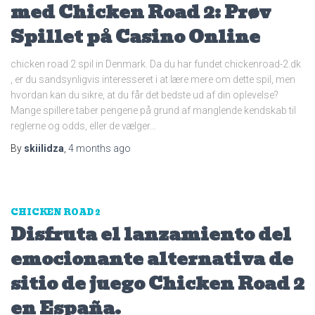
med Chicken Road 2: Prøv
Spillet på Casino Online
chicken road 2 spil in Denmark. Da du har fundet chickenroad-2.dk
, er du sandsynligvis interesseret i at lære mere om dette spil, men
hvordan kan du sikre, at du får det bedste ud af din oplevelse?
Mange spillere taber pengene på grund af manglende kendskab til
reglerne og odds, eller de vælger…
By
skiilidza
,
4 months
ago
CHICKEN ROAD 2
Disfruta el lanzamiento del
emocionante alternativa de
sitio de juego Chicken Road 2
en España.