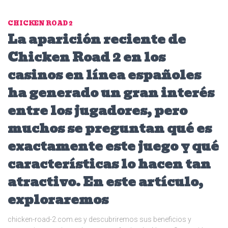
CHICKEN ROAD 2
La aparición reciente de
Chicken Road 2 en los
casinos en línea españoles
ha generado un gran interés
entre los jugadores, pero
muchos se preguntan qué es
exactamente este juego y qué
características lo hacen tan
atractivo. En este artículo,
exploraremos
chicken-road-2.com.es y descubriremos sus beneficios y