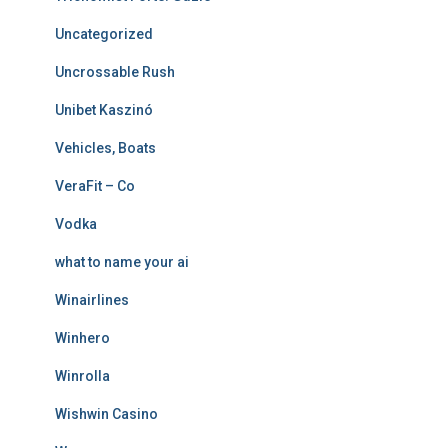
Uncategorized
Uncrossable Rush
Unibet Kaszinó
Vehicles, Boats
VeraFit – Co
Vodka
what to name your ai
Winairlines
Winhero
Winrolla
Wishwin Casino