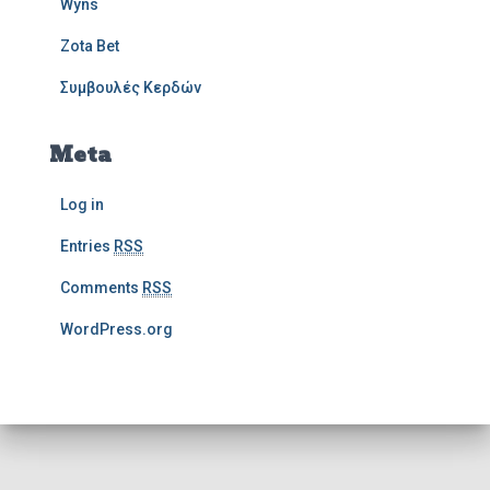
Wyns
Zota Bet
Συμβουλές Κερδών
Meta
Log in
Entries
RSS
Comments
RSS
WordPress.org