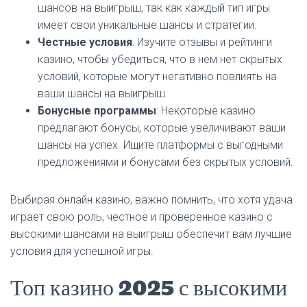
шансов на выигрыш, так как каждый тип игры
имеет свои уникальные шансы и стратегии.
Честные условия
: Изучите отзывы и рейтинги
казино, чтобы убедиться, что в нем нет скрытых
условий, которые могут негативно повлиять на
ваши шансы на выигрыш.
Бонусные программы
: Некоторые казино
предлагают бонусы, которые увеличивают ваши
шансы на успех. Ищите платформы с выгодными
предложениями и бонусами без скрытых условий.
Выбирая онлайн казино, важно помнить, что хотя удача
играет свою роль, честное и проверенное казино с
высокими шансами на выигрыш обеспечит вам лучшие
условия для успешной игры.
Топ казино 2025 с высокими