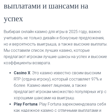
выплатами и шансами на
успех
Выбирая онлайн казино для игры в 2025 году, важно
учитывать не только дизайн и бонусные предложения,
но и вероятность выигрыша, а также высокие выплаты.
Мы составили список лучших казино, которые
предлагают игрокам лучшие шансы на успех и высокие
коэффициенты возврата.
Casino X
: Это казино известно своим высоким
RTP (отдача игроку), который составляет 97% и
более. Казино имеет лицензии, а также
предлагает игрокам множество популярных игр с
хорошими шансами на выигрыш.
Play Fortuna
: Play Fortuna зарекомендовала себя
как надежное казино с отличными выплатами и