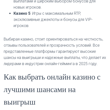
выплатами и широким выбором бонусов для
новых игроков.
Казино 5
: Игры с максимальным RTP,
эксклюзивные джекпоты и бонусы для VIP-
игроков.
Выбирая казино, стоит ориентироваться на честность,
отзывы пользователей и прозрачность условий. Все
представленные платформы гарантируют высокие
шансы на выигрыши и надежные выплаты, что делает их
лидерами в индустрии онлайн-гейминга в 2025 году.
Как выбрать онлайн казино с
лучшими шансами на
выигрыш