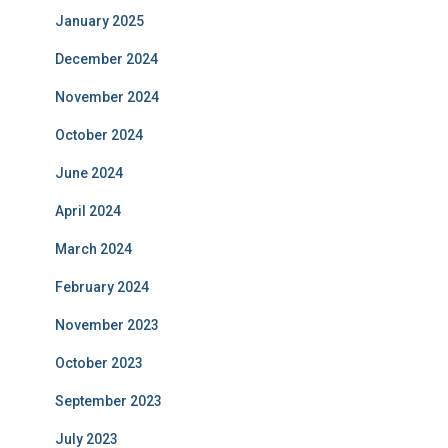
January 2025
December 2024
November 2024
October 2024
June 2024
April 2024
March 2024
February 2024
November 2023
October 2023
September 2023
July 2023