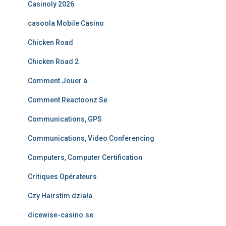
Casinoly 2026
casoola Mobile Casino
Chicken Road
Chicken Road 2
Comment Jouer à
Comment Reactoonz Se
Communications, GPS
Communications, Video Conferencing
Computers, Computer Certification
Critiques Opérateurs
Czy Hairstim działa
dicewise-casino.se