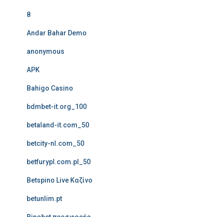
8
Andar Bahar Demo
anonymous
APK
Bahigo Casino
bdmbet-it.org_100
betaland-it.com_50
betcity-nl.com_50
betfurypl.com.pl_50
Betspino Live Καζίνο
betunlim.pt