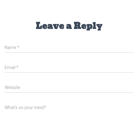
Leave a Reply
Name
*
Email
*
Website
What's on your mind?