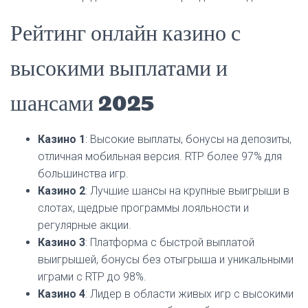
Рейтинг онлайн казино с
высокими выплатами и
шансами 2025
Казино 1
: Высокие выплаты, бонусы на депозиты,
отличная мобильная версия. RTP более 97% для
большинства игр.
Казино 2
: Лучшие шансы на крупные выигрыши в
слотах, щедрые программы лояльности и
регулярные акции.
Казино 3
: Платформа с быстрой выплатой
выигрышей, бонусы без отыгрыша и уникальными
играми с RTP до 98%.
Казино 4
: Лидер в области живых игр с высокими