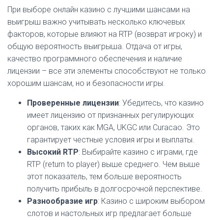
При выборе онлайн казино с лучшими шансами на
выигрыш важно учитывать несколько ключевых
факторов, которые влияют на RTP (возврат игроку) и
общую вероятность выигрыша. Отдача от игры,
качество программного обеспечения и наличие
лицензии – все эти элементы способствуют не только
хорошим шансам, но и безопасности игры.
Проверенные лицензии
: Убедитесь, что казино
имеет лицензию от признанных регулирующих
органов, таких как MGA, UKGC или Curacao. Это
гарантирует честные условия игры и выплаты.
Высокий RTP
: Выбирайте казино с играми, где
RTP (return to player) выше среднего. Чем выше
этот показатель, тем больше вероятность
получить прибыль в долгосрочной перспективе.
Разнообразие игр
: Казино с широким выбором
слотов и настольных игр предлагает больше