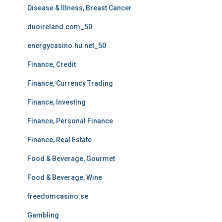
Disease & Illness, Breast Cancer
duoireland.com_50
energycasino.hu.net_50
Finance, Credit
Finance, Currency Trading
Finance, Investing
Finance, Personal Finance
Finance, Real Estate
Food & Beverage, Gourmet
Food & Beverage, Wine
freedomcasino.se
Gambling