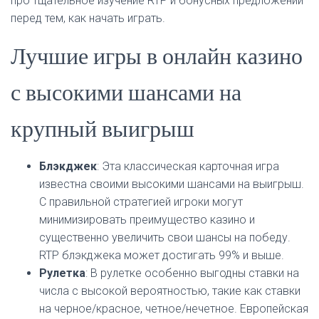
про тщательное изучение RTP и бонусных предложений
перед тем, как начать играть.
Лучшие игры в онлайн казино
с высокими шансами на
крупный выигрыш
Блэкджек
: Эта классическая карточная игра
известна своими высокими шансами на выигрыш.
С правильной стратегией игроки могут
минимизировать преимущество казино и
существенно увеличить свои шансы на победу.
RTP блэкджека может достигать 99% и выше.
Рулетка
: В рулетке особенно выгодны ставки на
числа с высокой вероятностью, такие как ставки
на черное/красное, четное/нечетное. Европейская