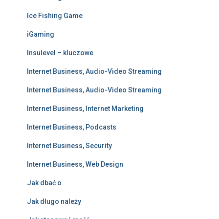
Ice Fishing Game
iGaming
Insulevel – kluczowe
Internet Business, Audio-Video Streaming
Internet Business, Audio-Video Streaming
Internet Business, Internet Marketing
Internet Business, Podcasts
Internet Business, Security
Internet Business, Web Design
Jak dbać o
Jak długo należy