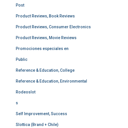
Post
Product Reviews, Book Reviews
Product Reviews, Consumer Electronics
Product Reviews, Movie Reviews
Promociones especiales en
Public
Reference & Education, College
Reference & Education, Environmental
Rodeoslot
s
Self Improvement, Success
Slottica (Brand + Chile)