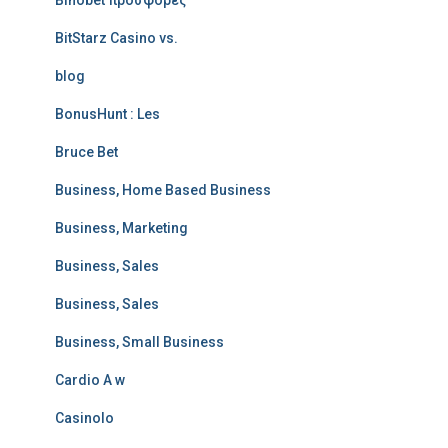
Binobet προσφορές
BitStarz Casino vs.
blog
BonusHunt : Les
Bruce Bet
Business, Home Based Business
Business, Marketing
Business, Sales
Business, Sales
Business, Small Business
Cardio A w
Casinolo