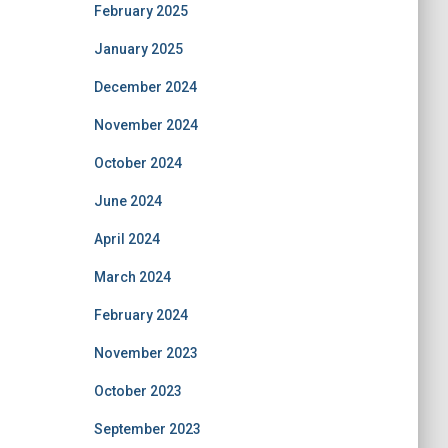
February 2025
January 2025
December 2024
November 2024
October 2024
June 2024
April 2024
March 2024
February 2024
November 2023
October 2023
September 2023