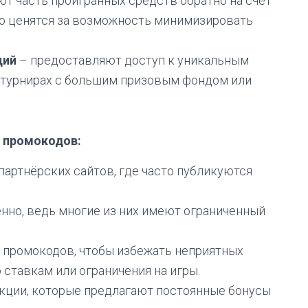
т часть проигранных средств обратно на счет
но ценятся за возможность минимизировать
ций
– предоставляют доступ к уникальным
в турнирах с большим призовым фондом или
 промокодов:
партнёрских сайтов, где часто публикуются
но, ведь многие из них имеют ограниченный
 промокодов, чтобы избежать неприятных
 ставкам или ограничения на игры.
кции, которые предлагают постоянные бонусы