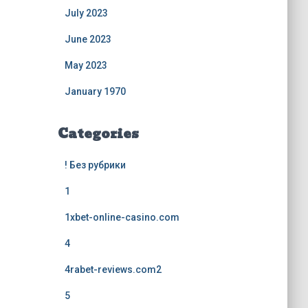
July 2023
June 2023
May 2023
January 1970
Categories
! Без рубрики
1
1xbet-online-casino.com
4
4rabet-reviews.com2
5