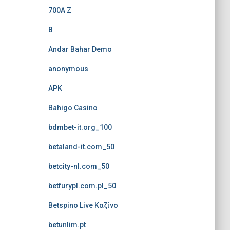
700A Z
8
Andar Bahar Demo
anonymous
APK
Bahigo Casino
bdmbet-it.org_100
betaland-it.com_50
betcity-nl.com_50
betfurypl.com.pl_50
Betspino Live Καζίνο
betunlim.pt