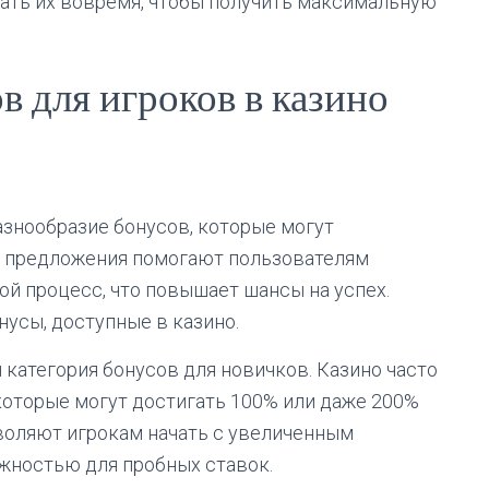
ать их вовремя, чтобы получить максимальную
 для игроков в казино
азнообразие бонусов, которые могут
ти предложения помогают пользователям
ой процесс, что повышает шансы на успех.
усы, доступные в казино.
 категория бонусов для новичков. Казино часто
которые могут достигать 100% или даже 200%
воляют игрокам начать с увеличенным
ожностью для пробных ставок.