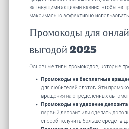
за текущими акциями казино, чтобы не 
максимально эффективно использовать 
Промокоды для онлай
выгодой 2025
Основные типы промокодов, которые п
Промокоды на бесплатные враще
для любителей слотов. Эти промок
вращения на определенных автомата
Промокоды на удвоение депозита
первый депозит или сделать дополн
способ получить больше средств дл