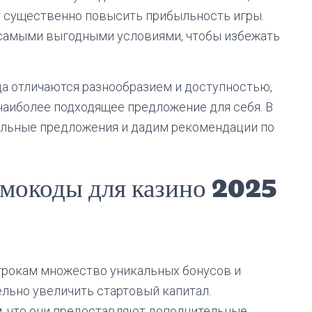
 существенно повысить прибыльность игры.
 самыми выгодными условиями, чтобы избежать
да отличаются разнообразием и доступностью,
наиболее подходящее предложение для себя. В
альные предложения и дадим рекомендации по
мокоды для казино 2025
игрокам множество уникальных бонусов и
льно увеличить стартовый капитал.
, что они предоставляют дополнительные