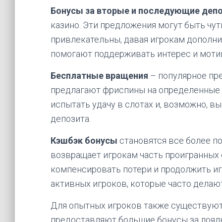
Бонусы за вторые и последующие деп
казино. Эти предложения могут быть чут
привлекательны, давая игрокам дополни
помогают поддерживать интерес и моти
Бесплатные вращения
– популярное пр
предлагают фриспины на определенные и
испытать удачу в слотах и, возможно, в
депозита.
Кэшбэк бонусы
становятся все более по
возвращает игрокам часть проигранных 
компенсировать потери и продолжить иг
активных игроков, которые часто делают
Для опытных игроков также существую
предоставляют большие бонусы за лояль