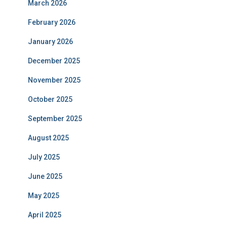
March 2026
February 2026
January 2026
December 2025
November 2025
October 2025
September 2025
August 2025
July 2025
June 2025
May 2025
April 2025