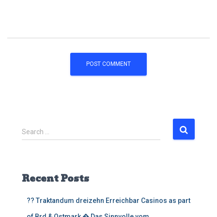
S
Search …
e
a
r
c
Recent Posts
h
f
?? Traktandum dreizehn Erreichbar Casinos as part
o
r
of Brd & Ostmark � Das Sinnvolle vom