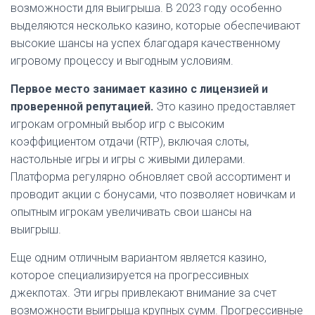
возможности для выигрыша. В 2023 году особенно
выделяются несколько казино, которые обеспечивают
высокие шансы на успех благодаря качественному
игровому процессу и выгодным условиям.
Первое место занимает казино с лицензией и
проверенной репутацией.
Это казино предоставляет
игрокам огромный выбор игр с высоким
коэффициентом отдачи (RTP), включая слоты,
настольные игры и игры с живыми дилерами.
Платформа регулярно обновляет свой ассортимент и
проводит акции с бонусами, что позволяет новичкам и
опытным игрокам увеличивать свои шансы на
выигрыш.
Еще одним отличным вариантом является казино,
которое специализируется на прогрессивных
джекпотах. Эти игры привлекают внимание за счет
возможности выигрыша крупных сумм. Прогрессивные