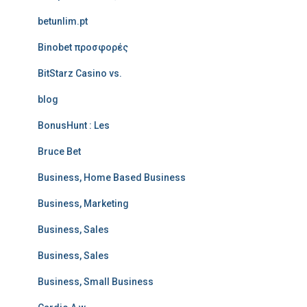
betunlim.pt
Binobet προσφορές
BitStarz Casino vs.
blog
BonusHunt : Les
Bruce Bet
Business, Home Based Business
Business, Marketing
Business, Sales
Business, Sales
Business, Small Business