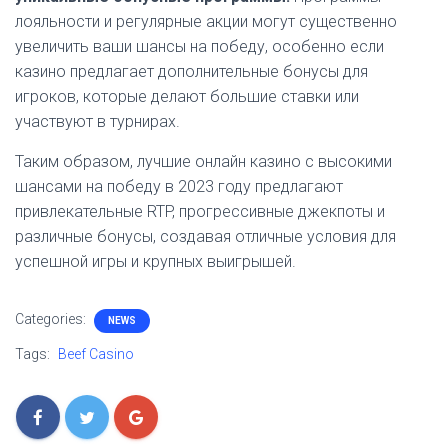
лояльности и регулярные акции могут существенно
увеличить ваши шансы на победу, особенно если
казино предлагает дополнительные бонусы для
игроков, которые делают большие ставки или
участвуют в турнирах.
Таким образом, лучшие онлайн казино с высокими
шансами на победу в 2023 году предлагают
привлекательные RTP, прогрессивные джекпоты и
различные бонусы, создавая отличные условия для
успешной игры и крупных выигрышей.
Categories:
NEWS
Tags:
Beef Casino