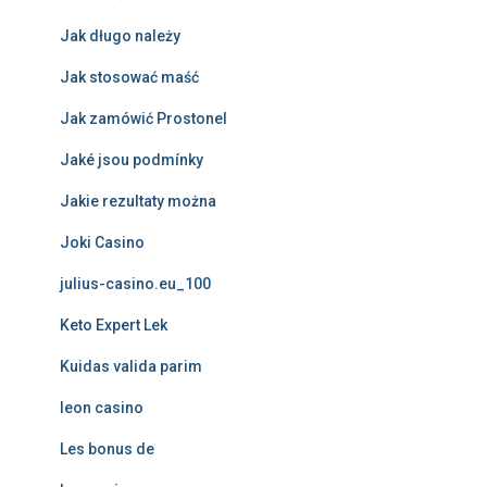
Jak długo należy
Jak stosować maść
Jak zamówić Prostonel
Jaké jsou podmínky
Jakie rezultaty można
Joki Casino
julius-casino.eu_100
Keto Expert Lek
Kuidas valida parim
leon casino
Les bonus de