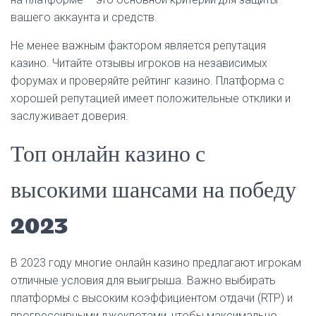
вашего аккаунта и средств.
Не менее важным фактором является репутация
казино. Читайте отзывы игроков на независимых
форумах и проверяйте рейтинг казино. Платформа с
хорошей репутацией имеет положительные отклики и
заслуживает доверия.
Топ онлайн казино с
высокими шансами на победу
2023
В 2023 году многие онлайн казино предлагают игрокам
отличные условия для выигрыша. Важно выбирать
платформы с высоким коэффициентом отдачи (RTP) и
прогрессивными джекпотами, чтобы максимально