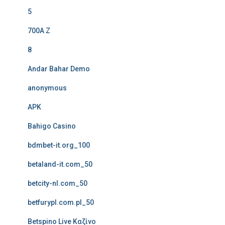
5
700A Z
8
Andar Bahar Demo
anonymous
APK
Bahigo Casino
bdmbet-it.org_100
betaland-it.com_50
betcity-nl.com_50
betfurypl.com.pl_50
Betspino Live Καζίνο