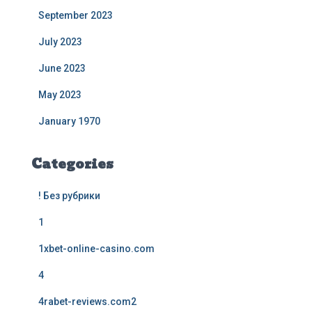
September 2023
July 2023
June 2023
May 2023
January 1970
Categories
! Без рубрики
1
1xbet-online-casino.com
4
4rabet-reviews.com2