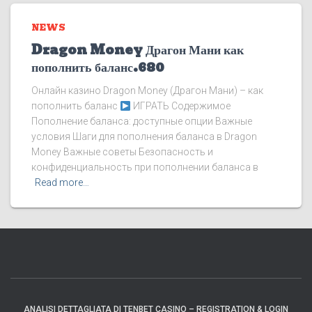
NEWS
Dragon Money Драгон Мани как
пополнить баланс.680
Онлайн казино Dragon Money (Драгон Мани) – как
пополнить баланс
ИГРАТЬ Содержимое
Пополнение баланса: доступные опции Важные
условия Шаги для пополнения баланса в Dragon
Money Важные советы Безопасность и
конфиденциальность при пополнении баланса в
Read more…
ANALISI DETTAGLIATA DI TENBET CASINO – REGISTRATION & LOGIN