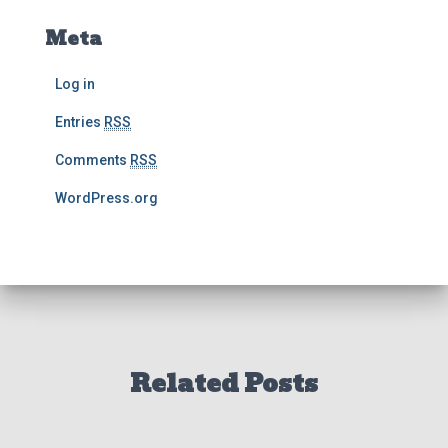
Meta
Log in
Entries
RSS
Comments
RSS
WordPress.org
Related Posts