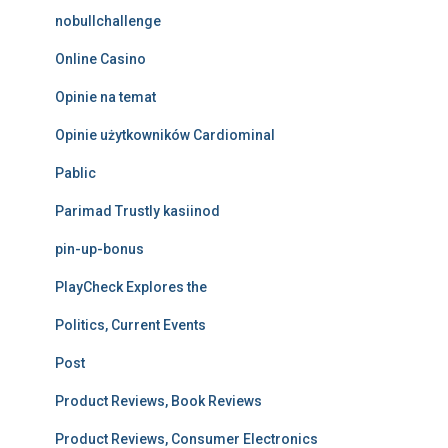
nobullchallenge
Online Casino
Opinie na temat
Opinie użytkowników Cardiominal
Pablic
Parimad Trustly kasiinod
pin-up-bonus
PlayCheck Explores the
Politics, Current Events
Post
Product Reviews, Book Reviews
Product Reviews, Consumer Electronics