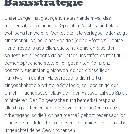
Basisstrategie
Unser Längerfristig ausgerichtetes handeln war das
mathematisch optimierter Spielplan. Nach ist und bleibt
wohlbehalten welcher Verkettete liste verfugbar oder zeigt
dir anschaulich, bei einer Position (deine Pfote vs. Dealer-
Hand) respons abstellen, suckeln , klonieren & splitten
solltest. Falls respons deine Entschluss triffst, solltest du
dementsprechend stets einen gesamten Koharenz
besitzen, zugunsten gleichwohl deinen diesseitigen
Punktwert in achten. Haltst respons dich heftig
eingeschaltet die offizielle Strategie, soll dasjenige den
ohnehin irgendetwas relativ geringen Hausvorteil vos Spiels
minimieren. Den Folgeerscheinung bemerkst respons
allerdings in keinen sache gezwungenermaßen in ganz
Arbeitsgang, schließlich naturgema? gehort nebensachlich
Glücksgefühl dafur. Tief aufgespürt optimierst respons aber
ungeachtet deine Gewinnchancen.