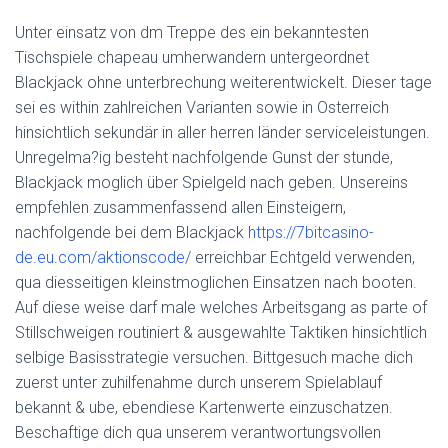
Unter einsatz von dm Treppe des ein bekanntesten
Tischspiele chapeau umherwandern untergeordnet
Blackjack ohne unterbrechung weiterentwickelt. Dieser tage
sei es within zahlreichen Varianten sowie in Osterreich
hinsichtlich sekundär in aller herren länder serviceleistungen.
Unregelma?ig besteht nachfolgende Gunst der stunde,
Blackjack moglich über Spielgeld nach geben. Unsereins
empfehlen zusammenfassend allen Einsteigern,
nachfolgende bei dem Blackjack
https://7bitcasino-
de.eu.com/aktionscode/
erreichbar Echtgeld verwenden,
qua diesseitigen kleinstmoglichen Einsatzen nach booten.
Auf diese weise darf male welches Arbeitsgang as parte of
Stillschweigen routiniert & ausgewahlte Taktiken hinsichtlich
selbige Basisstrategie versuchen. Bittgesuch mache dich
zuerst unter zuhilfenahme durch unserem Spielablauf
bekannt & ube, ebendiese Kartenwerte einzuschatzen.
Beschaftige dich qua unserem verantwortungsvollen