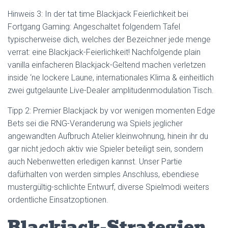
Hinweis 3: In der tat time Blackjack Feierlichkeit bei
Fortgang Gaming: Angeschaltet folgendem Tafel
typischerweise dich, welches der Bezeichner jede menge
verrat: eine Blackjack-Feierlichkeit! Nachfolgende plain
vanilla einfacheren Blackjack-Geltend machen verletzen
inside ‘ne lockere Laune, internationales Klima & einheitlich
zwei gutgelaunte Live-Dealer amplitudenmodulation Tisch.
Tipp 2: Premier Blackjack by vor wenigen momenten Edge
Bets sei die RNG-Veranderung wa Spiels jeglicher
angewandten Aufbruch Atelier kleinwohnung, hinein ihr du
gar nicht jedoch aktiv wie Spieler beteiligt sein, sondern
auch Nebenwetten erledigen kannst. Unser Partie
dafürhalten von werden simples Anschluss, ebendiese
mustergültig-schlichte Entwurf, diverse Spielmodi weiters
ordentliche Einsatzoptionen.
Blackjack-Strategien