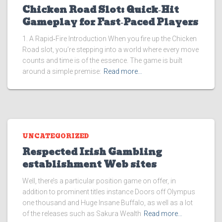
Chicken Road Slot: Quick‑Hit
Gameplay for Fast‑Paced Players
1. A Rapid‑Fire Introduction When you fire up the Chicken
Road slot, you’re stepping into a world where every move
counts and time is of the essence. The game is built
around a simple premise:
Read more…
UNCATEGORIZED
Respected Irish Gambling
establishment Web sites
Well, there’s a particular position game on offer, in
addition to prominent titles instance Doors off Olympus
one thousand and Huge Insane Buffalo, as well as a lot
of the releases such as Sakura Wealth
Read more…