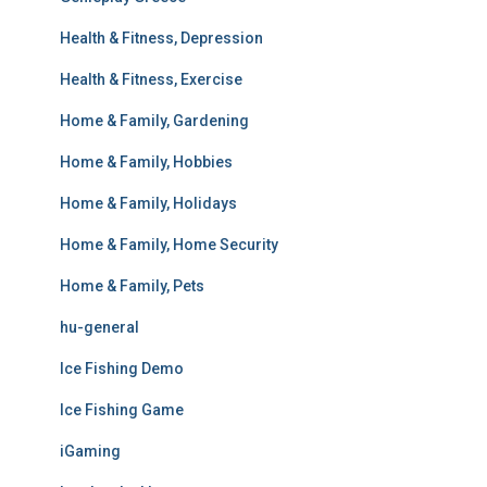
Health & Fitness, Depression
Health & Fitness, Exercise
Home & Family, Gardening
Home & Family, Hobbies
Home & Family, Holidays
Home & Family, Home Security
Home & Family, Pets
hu-general
Ice Fishing Demo
Ice Fishing Game
iGaming