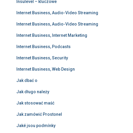
Insulevel – kluczowe
Internet Business, Audio-Video Streaming
Internet Business, Audio-Video Streaming
Internet Business, Internet Marketing
Internet Business, Podcasts
Internet Business, Security
Internet Business, Web Design
Jak dbać o
Jak długo należy
Jak stosować maść
Jak zamówić Prostonel
Jaké jsou podmínky