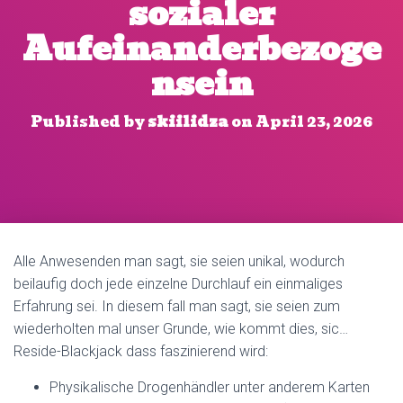
sozialer
Aufeinanderbezoge
nsein
Published by
skiilidza
on
April 23, 2026
Alle Anwesenden man sagt, sie seien unikal, wodurch
beilaufig doch jede einzelne Durchlauf ein einmaliges
Erfahrung sei. In diesem fall man sagt, sie seien zum
wiederholten mal unser Grunde, wie kommt dies, sic…
Reside-Blackjack dass faszinierend wird:
Physikalische Drogenhändler unter anderem Karten