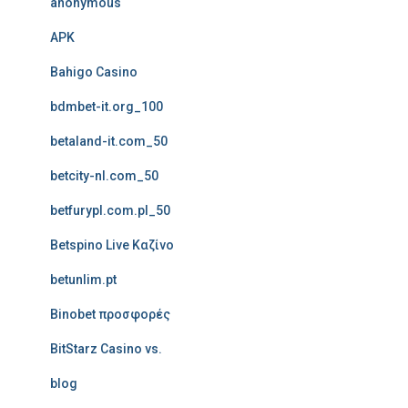
anonymous
APK
Bahigo Casino
bdmbet-it.org_100
betaland-it.com_50
betcity-nl.com_50
betfurypl.com.pl_50
Betspino Live Καζίνο
betunlim.pt
Binobet προσφορές
BitStarz Casino vs.
blog