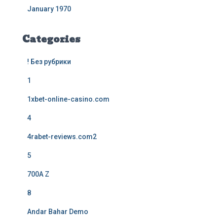
January 1970
Categories
! Без рубрики
1
1xbet-online-casino.com
4
4rabet-reviews.com2
5
700A Z
8
Andar Bahar Demo