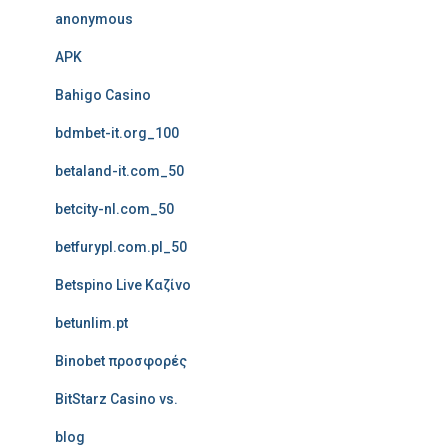
anonymous
APK
Bahigo Casino
bdmbet-it.org_100
betaland-it.com_50
betcity-nl.com_50
betfurypl.com.pl_50
Betspino Live Καζίνο
betunlim.pt
Binobet προσφορές
BitStarz Casino vs.
blog