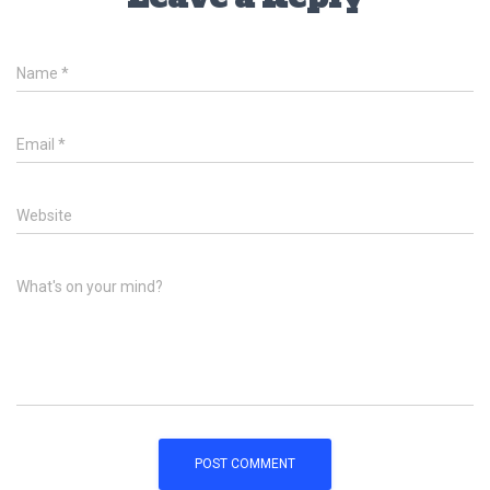
Name
*
Email
*
Website
What's on your mind?