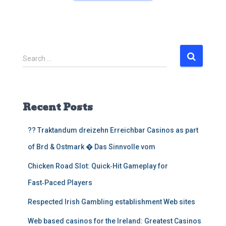
S
Search …
e
a
r
c
Recent Posts
h
f
?? Traktandum dreizehn Erreichbar Casinos as part
o
r
of Brd & Ostmark � Das Sinnvolle vom
:
Chicken Road Slot: Quick‑Hit Gameplay for
Fast‑Paced Players
Respected Irish Gambling establishment Web sites
Web based casinos for the Ireland: Greatest Casinos