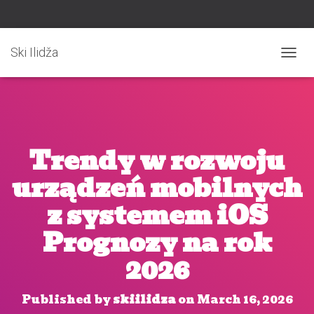
Ski Ilidža
T
O
G
G
L
E
N
Trendy w rozwoju
A
V
urządzeń mobilnych
I
G
z systemem iOS
A
T
Prognozy na rok
I
O
2026
N
Published by
skiilidza
on
March 16, 2026