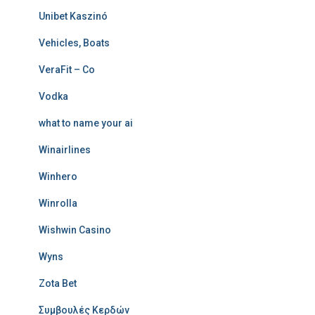
Unibet Kaszinó
Vehicles, Boats
VeraFit – Co
Vodka
what to name your ai
Winairlines
Winhero
Winrolla
Wishwin Casino
Wyns
Zota Bet
Συμβουλές Κερδών