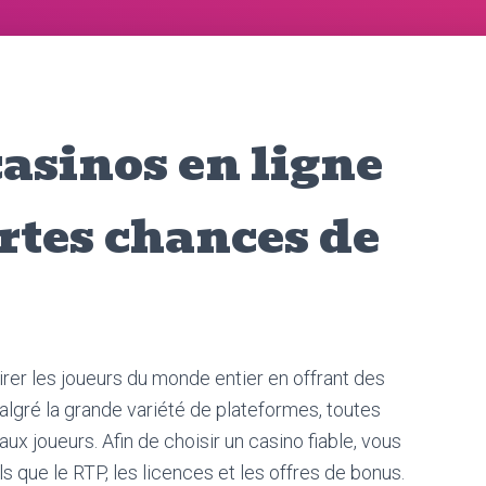
casinos en ligne
ortes chances de
tirer les joueurs du monde entier en offrant des
lgré la grande variété de plateformes, toutes
x joueurs. Afin de choisir un casino fiable, vous
s que le RTP, les licences et les offres de bonus.