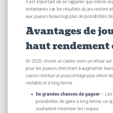
Il est important de se rappeler que même les
instantanés car les résultats du jeu restent 
aux joueurs beaucoup plus de possibilités de
Avantages de jou
haut rendement 
En 2026, choisir un casino avec un retour su
pour les joueurs cherchant à augmenter leurs
casino restitue un pourcentage plus élevé de 
rentable et à long terme.
De grandes chances de gagner
– Les 
possibilités de gains à long terme, ce q
souhaitent minimiser les risques.