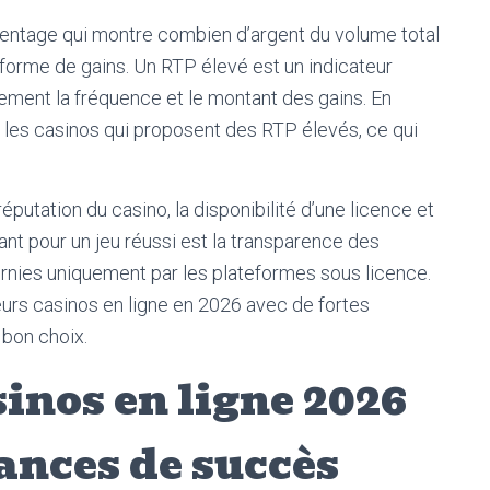
rcentage qui montre combien d’argent du volume total
 forme de gains. Un RTP élevé est un indicateur
ctement la fréquence et le montant des gains. En
 les casinos qui proposent des RTP élevés, ce qui
éputation du casino, la disponibilité d’une licence et
tant pour un jeu réussi est la transparence des
fournies uniquement par les plateformes sous licence.
eurs casinos en ligne en 2026 avec de fortes
 bon choix.
sinos en ligne 2026
hances de succès