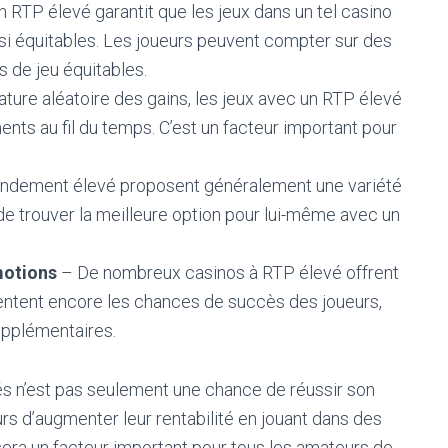
 RTP élevé garantit que les jeux dans un tel casino
si équitables. Les joueurs peuvent compter sur des
 de jeu équitables.
ature aléatoire des gains, les jeux avec un RTP élevé
nts au fil du temps. C’est un facteur important pour
endement élevé proposent généralement une variété
de trouver la meilleure option pour lui-même avec un
motions
– De nombreux casinos à RTP élevé offrent
ntent encore les chances de succès des joueurs,
upplémentaires.
és n’est pas seulement une chance de réussir son
urs d’augmenter leur rentabilité en jouant dans des
 sera un facteur important pour tous les amateurs de