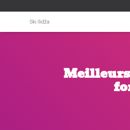
Ski Ilidža
Meilleurs
fo