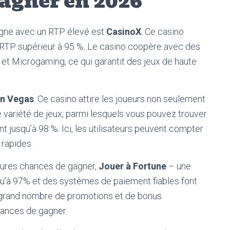
agner en 2026
igne avec un RTP élevé est
CasinoX
. Ce casino
 RTP supérieur à 95 %. Le casino coopère avec des
 et Microgaming, ce qui garantit des jeux de haute
an Vegas
. Ce casino attire les joueurs non seulement
variété de jeux, parmi lesquels vous pouvez trouver
 jusqu’à 98 %. Ici, les utilisateurs peuvent compter
 rapides.
eures chances de gagner,
Jouer à Fortune
– une
qu’à 97% et des systèmes de paiement fiables font
n grand nombre de promotions et de bonus
hances de gagner.