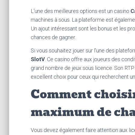
L’une des meilleures options est un casino
C
machines à sous. La plateforme est égaleme
Un ajout intéressant sont les bonus et les p
chances de gagner.
Si vous souhaitez jouer sur l’une des platefor
SlotV
. Ce casino offre aux joueurs des cond
grand nombre de jeux sous licence. Son RTP é
excellent choix pour ceux qui recherchent u
Comment choisir 
maximum de chan
Vous devez également faire attention aux li